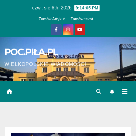
Skip
czw.. sie 6th, 2026
9:14:05 PM
to
Zamów Artykuł
Zamów tekst
content
POC.PIŁA.PL
WIELKOPOLSKIE WIADOMOŚCI