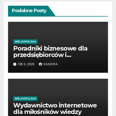
Podobne Posty
WIELKOPOLSKA
Poradniki biznesowe dla
przedsiębiorców i
menedżerów
SIE 6, 2026
SANDRA
WIELKOPOLSKA
Wydawnictwo internetowe
dla miłośników wiedzy