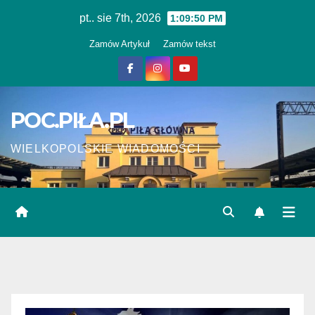
Skip
pt.. sie 7th, 2026
1:09:50 PM
to
Zamów Artykuł
Zamów tekst
content
POC.PIŁA.PL
WIELKOPOLSKIE WIADOMOŚCI