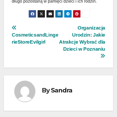
długo pozostaną w pamięci dzieci i ich rodzin.
Nawigacja
Organizacja
CosmeticsandLinge
Urodzin: Jakie
wpisu
rieStoreEvilgirl
Atrakcje Wybrać dla
Dzieci w Poznaniu
By
Sandra