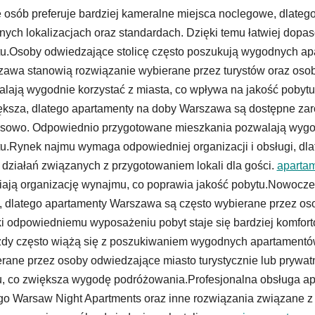
 osób preferuje bardziej kameralne miejsca noclegowe, dlat
nych lokalizacjach oraz standardach. Dzięki temu łatwiej do
u.Osoby odwiedzające stolicę często poszukują wygodnych ap
awa stanowią rozwiązanie wybierane przez turystów oraz oso
lają wygodnie korzystać z miasta, co wpływa na jakość pobyt
ksza, dlatego apartamenty na doby Warszawa są dostępne zaró
sowo. Odpowiednio przygotowane mieszkania pozwalają wygodn
u.Rynek najmu wymaga odpowiedniej organizacji i obsługi, dl
 działań związanych z przygotowaniem lokali dla gości.
aparta
iają organizację wynajmu, co poprawia jakość pobytu.Nowocze
, dlatego apartamenty Warszawa są często wybierane przez o
i odpowiedniemu wyposażeniu pobyt staje się bardziej komfor
dy często wiążą się z poszukiwaniem wygodnych apartamentó
rane przez osoby odwiedzające miasto turystycznie lub prywat
, co zwiększa wygodę podróżowania.Profesjonalna obsługa ap
go Warsaw Night Apartments oraz inne rozwiązania związane 