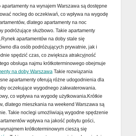
ego apartamenty na wynajem Warszawa są dostępne
pasować nocleg do oczekiwań, co wpływa na wygodę
artamentów, dlatego apartamenty na noc
by podróżujące służbowo. Takie apartamenty
u.Rynek apartamentów na doby stale się
wno dla osób podróżujących prywatnie, jak i
ie spędzić czas, co zwiększa atrakcyjność
atego obsługa najmu krótkoterminowego obejmuje
menty na doby Warszawa
Takie rozwiązania
sne apartamenty oferują różne udogodnienia dla
soby oczekujące wygodnego zakwaterowania.
towy, co wpływa na wygodę użytkowania.Krótkie
w, dlatego mieszkania na weekend Warszawa są
nie. Takie noclegi umożliwiają wygodne spędzenie
artamentów wpływa na jakość pobytu gości,
z wynajmem krótkoterminowym cieszą się