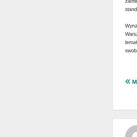
zaint
stand
Wynaj
Warsz
temat
swobo
Na
Ma
wp