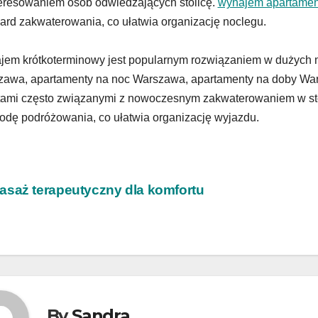
eresowaniem osób odwiedzających stolicę.
wynajem apartame
ard zakwaterowania, co ułatwia organizację noclegu.
em krótkoterminowy jest popularnym rozwiązaniem w dużych 
awa, apartamenty na noc Warszawa, apartamenty na doby War
ami często związanymi z nowoczesnym zakwaterowaniem w stol
dę podróżowania, co ułatwia organizację wyjazdu.
wigacja
saż terapeutyczny dla komfortu
isu
By
Sandra