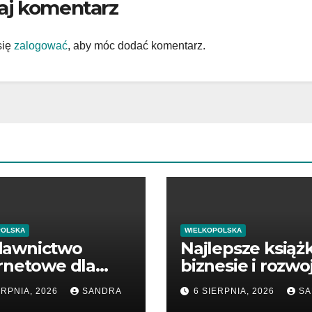
aj komentarz
się
zalogować
, aby móc dodać komentarz.
POLSKA
WIELKOPOLSKA
awnictwo
Najlepsze książk
rnetowe dla
biznesie i rozwo
śników wiedzy
firmy
ERPNIA, 2026
SANDRA
6 SIERPNIA, 2026
SA