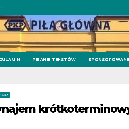
st
GULAMIN
PISANIE TEKSTÓW
SPONSOROWAN
OLSKA
najem krótkoterminow