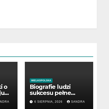
WIELKOPOLSKA
i o
Biografie ludzi
ju
sukcesu pełne
cennych lekcji
NDRA
6 SIERPNIA, 2026
SANDRA