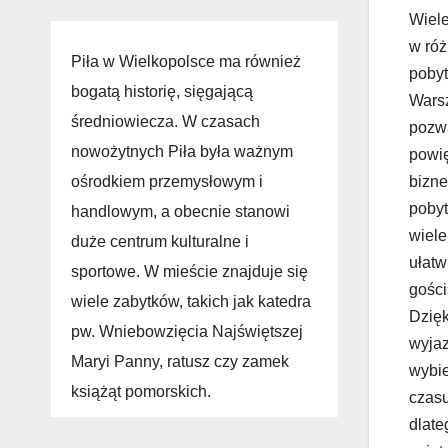
Wiele
w róż
Piła w Wielkopolsce ma również
pobyt
bogatą historię, sięgającą
Warsz
średniowiecza. W czasach
pozwa
nowożytnych Piła była ważnym
powię
ośrodkiem przemysłowym i
bizne
pobyt
handlowym, a obecnie stanowi
wiele
duże centrum kulturalne i
ułatw
sportowe. W mieście znajduje się
gości
wiele zabytków, takich jak katedra
Dzięk
pw. Wniebowzięcia Najświętszej
wyjaz
Maryi Panny, ratusz czy zamek
wybie
książąt pomorskich.
czasu
dlate