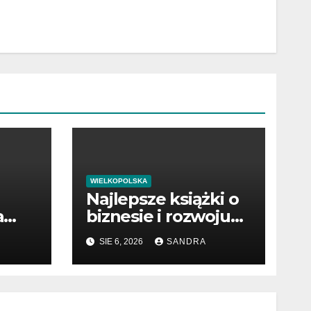
WIELKOPOLSKA
Najlepsze książki o
a
biznesie i rozwoju
dzy
firmy
SIE 6, 2026
SANDRA