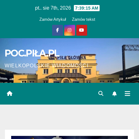
Skip
pt.. sie 7th, 2026
7:39:15 AM
to
Zamów Artykuł
Zamów tekst
content
POC.PIŁA.PL
WIELKOPOLSKIE WIADOMOŚCI