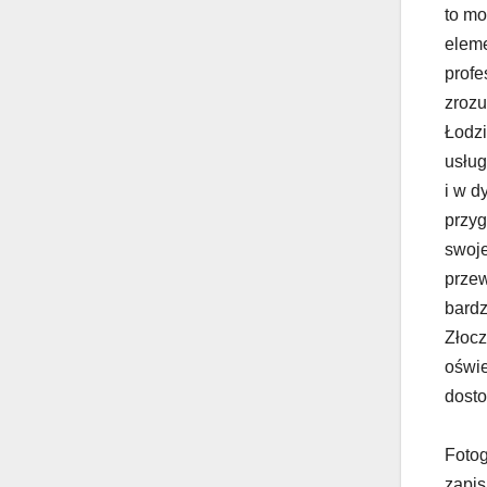
to mo
eleme
profe
zrozu
Łodzi
usług
i w d
przyg
swoje
przew
bardz
Złocz
oświe
dosto
Fotog
zapis