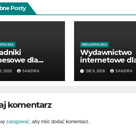
bne Posty
OPOLSKA
WIELKOPOLSKA
adniki
Wydawnictwo
nesowe dla
internetowe dl
edsiębiorców i
miłośników wie
6, 2026
SANDRA
SIE 6, 2026
SANDRA
nedżerów
aj komentarz
się
zalogować
, aby móc dodać komentarz.