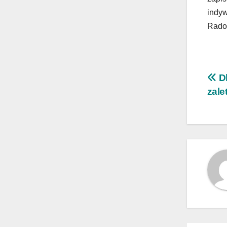
indyw
Rado
Na
Dl
zale
wp