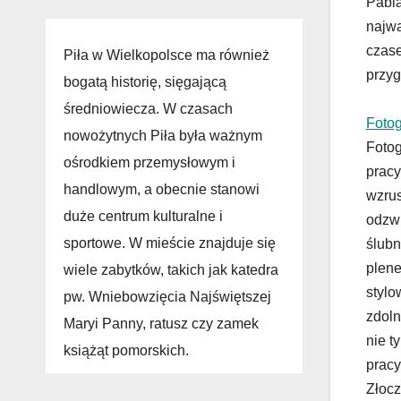
Pabia
najwa
czase
Piła w Wielkopolsce ma również
przyg
bogatą historię, sięgającą
średniowiecza. W czasach
Fotog
nowożytnych Piła była ważnym
Fotog
ośrodkiem przemysłowym i
pracy
handlowym, a obecnie stanowi
wzrus
duże centrum kulturalne i
odzwi
sportowe. W mieście znajduje się
ślubn
plene
wiele zabytków, takich jak katedra
stylo
pw. Wniebowzięcia Najświętszej
zdoln
Maryi Panny, ratusz czy zamek
nie t
książąt pomorskich.
pracy
Złocz