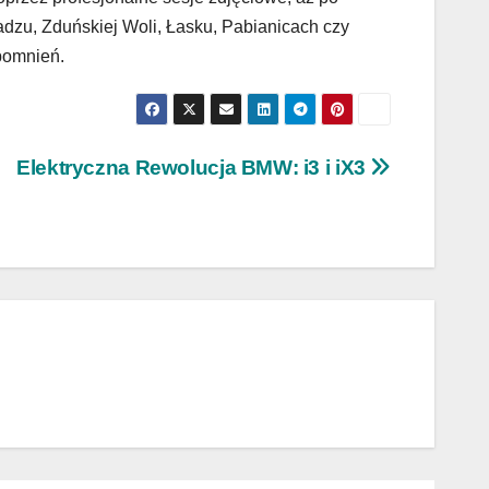
radzu, Zduńskiej Woli, Łasku, Pabianicach czy
pomnień.
Elektryczna Rewolucja BMW: i3 i iX3