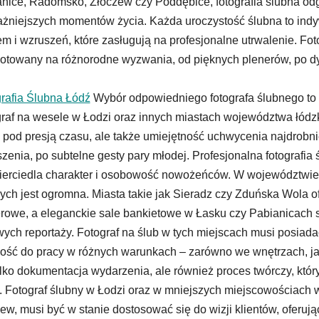
nice, Radomsko, Złoczew czy Poddębice, fotografia ślubna odg
żniejszych momentów życia. Każda uroczystość ślubna to indyw
m i wzruszeń, które zasługują na profesjonalne utrwalenie. Fot
otowany na różnorodne wyzwania, od pięknych plenerów, po d
rafia Ślubna Łódź
Wybór odpowiedniego fotografa ślubnego to 
raf na wesele w Łodzi oraz innych miastach województwa łódz
 pod presją czasu, ale także umiejętność uchwycenia najdrobni
zenia, po subtelne gesty pary młodej. Profesjonalna fotografia ś
erciedla charakter i osobowość nowożeńców. W województwie ł
ych jest ogromna. Miasta takie jak Sieradz czy Zduńska Wola o
rowe, a eleganckie sale bankietowe w Łasku czy Pabianicach 
wych reportaży. Fotograf na ślub w tych miejscach musi posiada
ość do pracy w różnych warunkach – zarówno we wnętrzach, jak 
ylko dokumentacja wydarzenia, ale również proces twórczy, któr
. Fotograf ślubny w Łodzi oraz w mniejszych miejscowościach
ew, musi być w stanie dostosować się do wizji klientów, oferuj