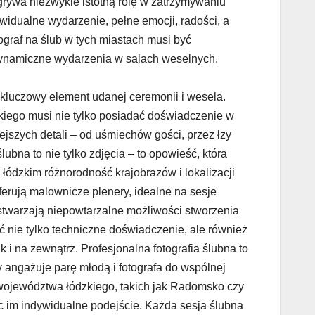
rywa niezwykle istotną rolę w zatrzymywaniu
idualne wydarzenie, pełne emocji, radości, a
ograf na ślub w tych miastach musi być
ynamiczne wydarzenia w salach weselnych.
kluczowy element udanej ceremonii i wesela.
kiego musi nie tylko posiadać doświadczenie w
ejszych detali – od uśmiechów gości, przez łzy
lubna to nie tylko zdjęcia – to opowieść, która
ódzkim różnorodność krajobrazów i lokalizacji
ferują malownicze plenery, idealne na sesje
stwarzają niepowtarzalne możliwości stworzenia
ć nie tylko techniczne doświadczenie, ale również
i na zewnątrz. Profesjonalna fotografia ślubna to
y angażuje parę młodą i fotografa do wspólnej
 województwa łódzkiego, takich jak Radomsko czy
ąc im indywidualne podejście. Każda sesja ślubna