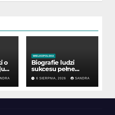
WIELKOPOLSKA
i o
Biografie ludzi
ju
sukcesu pełne
cennych lekcji
NDRA
6 SIERPNIA, 2026
SANDRA