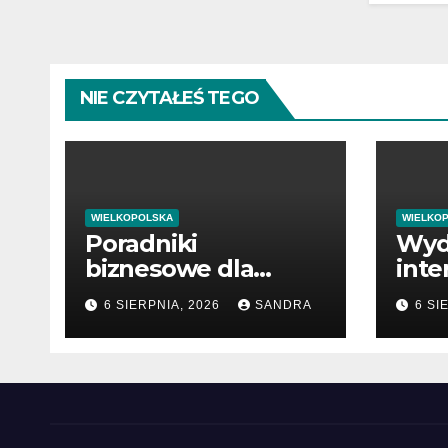
NIE CZYTAŁEŚ TEGO
WIELKOPOLSKA
WIELKO
Poradniki
Wyd
biznesowe dla
inte
przedsiębiorców i
miło
6 SIERPNIA, 2026
SANDRA
6 SI
menedżerów