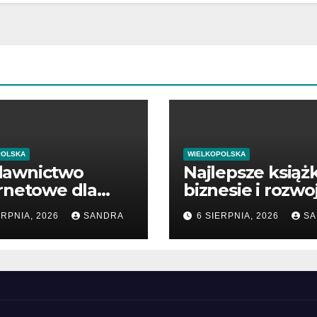
POLSKA
WIELKOPOLSKA
awnictwo
Najlepsze książk
rnetowe dla
biznesie i rozwo
śników wiedzy
firmy
ERPNIA, 2026
SANDRA
6 SIERPNIA, 2026
SA