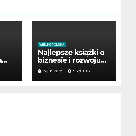
WIELKOPOLSKA
Najlepsze książki o
a
biznesie i rozwoju
dzy
firmy
SIE 6, 2026
SANDRA