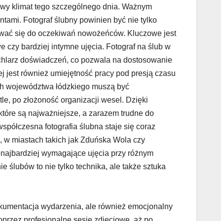
owy klimat tego szczególnego dnia. Ważnym
ntami. Fotograf ślubny powinien być nie tylko
osować się do oczekiwań nowożeńców. Kluczowe jest
 czy bardziej intymne ujęcia. Fotograf na ślub w
chlarz doświadczeń, co pozwala na dostosowanie
j jest również umiejętność pracy pod presją czasu
ach województwa łódzkiego muszą być
le, po złożoność organizacji wesel. Dzięki
które są najważniejsze, a zarazem trudne do
półczesna fotografia ślubna staje się coraz
, w miastach takich jak Zduńska Wola czy
 najbardziej wymagające ujęcia przy różnym
ślubów to nie tylko technika, ale także sztuka
okumentacja wydarzenia, ale również emocjonalny
przez profesjonalne sesje zdjęciowe, aż po