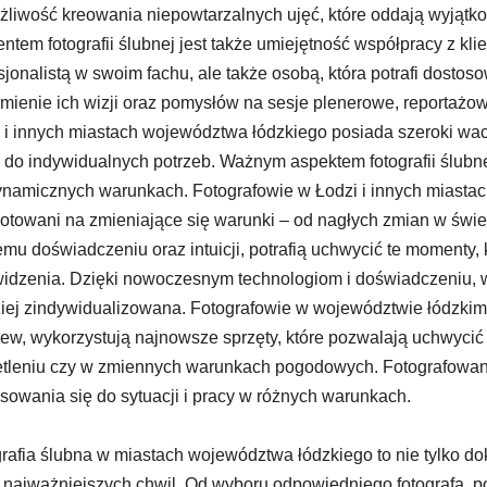
żliwość kreowania niepowtarzalnych ujęć, które oddają wyjątk
ntem fotografii ślubnej jest także umiejętność współpracy z klie
sjonalistą w swoim fachu, ale także osobą, która potrafi dost
mienie ich wizji oraz pomysłów na sesje plenerowe, reportażowe
 i innych miastach województwa łódzkiego posiada szeroki wa
 do indywidualnych potrzeb. Ważnym aspektem fotografii ślubne
ynamicznych warunkach. Fotografowie w Łodzi i innych miast
otowani na zmieniające się warunki – od nagłych zmian w świet
mu doświadczeniu oraz intuicji, potrafią uchwycić te momenty, 
idzenia. Dzięki nowoczesnym technologiom i doświadczeniu, ws
iej zindywidualizowana. Fotografowie w województwie łódzkim
ew, wykorzystują najnowsze sprzęty, które pozwalają uchwycić
tleniu czy w zmiennych warunkach pogodowych. Fotografowanie 
sowania się do sytuacji i pracy w różnych warunkach.
rafia ślubna w miastach województwa łódzkiego to nie tylko d
 najważniejszych chwil. Od wyboru odpowiedniego fotografa, po