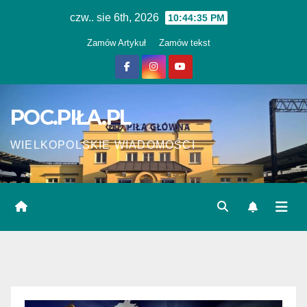
Skip
czw.. sie 6th, 2026
10:44:35 PM
to
Zamów Artykuł
Zamów tekst
content
POC.PIŁA.PL
WIELKOPOLSKIE WIADOMOŚCI