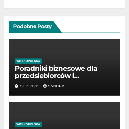
Podobne Posty
WIELKOPOLSKA
Poradniki biznesowe dla
przedsiębiorców i
menedżerów
SIE 6, 2026
SANDRA
WIELKOPOLSKA