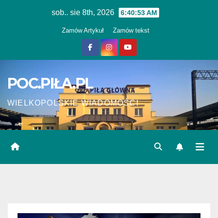
Skip
sob.. sie 8th, 2026
6:40:54 AM
to
Zamów Artykuł
Zamów tekst
content
POC.PIŁA.PL
WIELKOPOLSKIE WIADOMOŚCI