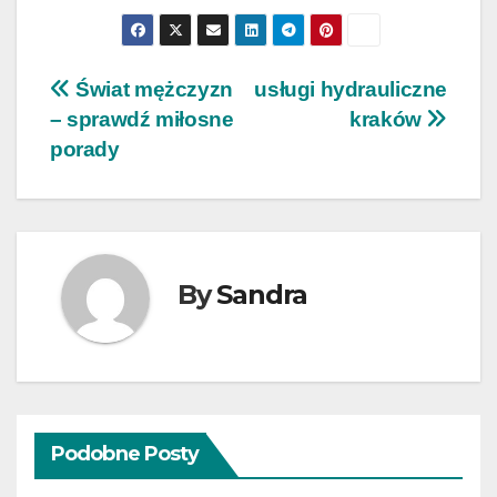
Nawigacja
Świat mężczyzn
usługi hydrauliczne
– sprawdź miłosne
kraków
wpisu
porady
By
Sandra
Podobne Posty