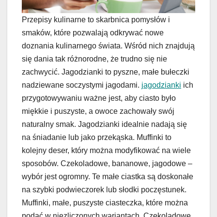
Przepisy kulinarne to skarbnica pomysłów i
smaków, które pozwalają odkrywać nowe
doznania kulinarnego świata. Wśród nich znajdują
się dania tak różnorodne, że trudno się nie
zachwycić. Jagodzianki to pyszne, małe bułeczki
nadziewane soczystymi jagodami.
jagodzianki
ich
przygotowywaniu ważne jest, aby ciasto było
miękkie i puszyste, a owoce zachowały swój
naturalny smak. Jagodzianki idealnie nadają się
na śniadanie lub jako przekąska. Muffinki to
kolejny deser, który można modyfikować na wiele
sposobów. Czekoladowe, bananowe, jagodowe –
wybór jest ogromny. Te małe ciastka są doskonałe
na szybki podwieczorek lub słodki poczęstunek.
Muffinki, małe, puszyste ciasteczka, które można
podać w niezliczonych wariantach. Czekoladowe,