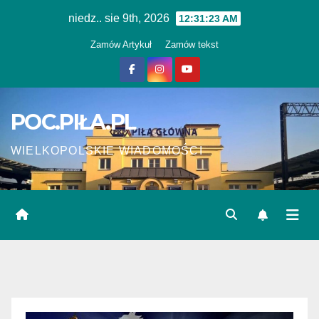
Skip
niedz.. sie 9th, 2026
12:31:24 AM
to
Zamów Artykuł
Zamów tekst
content
POC.PIŁA.PL
WIELKOPOLSKIE WIADOMOŚCI