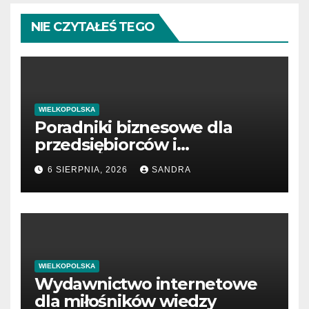
NIE CZYTAŁEŚ TEGO
WIELKOPOLSKA
Poradniki biznesowe dla
przedsiębiorców i
menedżerów
6 SIERPNIA, 2026
SANDRA
WIELKOPOLSKA
Wydawnictwo internetowe
dla miłośników wiedzy