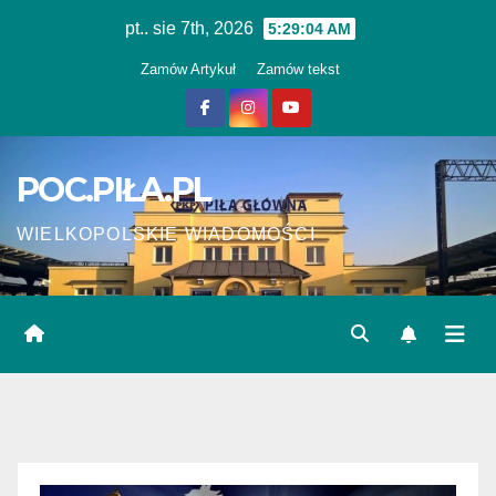
Skip
pt.. sie 7th, 2026
5:29:04 AM
to
Zamów Artykuł
Zamów tekst
content
POC.PIŁA.PL
WIELKOPOLSKIE WIADOMOŚCI