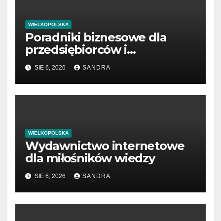
WIELKOPOLSKA
Poradniki biznesowe dla
przedsiębiorców i
menedżerów
SIE 6, 2026
SANDRA
WIELKOPOLSKA
Wydawnictwo internetowe
dla miłośników wiedzy
SIE 6, 2026
SANDRA