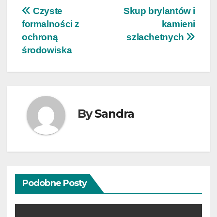
Nawigacja
Czyste
Skup brylantów i
formalności z
kamieni
wpisu
ochroną
szlachetnych
środowiska
By
Sandra
Podobne Posty