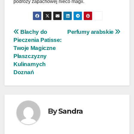
podróży zapachowej nieco magii.
Nawigacja
Blachy do
Perfumy arabskie
Pieczenia Patisse:
wpisu
Twoje Magiczne
Płaszczyzny
Kulinarnych
Doznań
By
Sandra