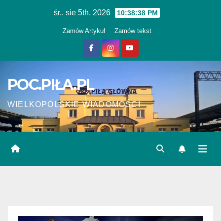
Skip
śr.. sie 5th, 2026
10:38:38 PM
to
Zamów Artykuł
Zamów tekst
content
POC.PIŁA.PL
WIELKOPOLSKIE WIADOMOŚCI