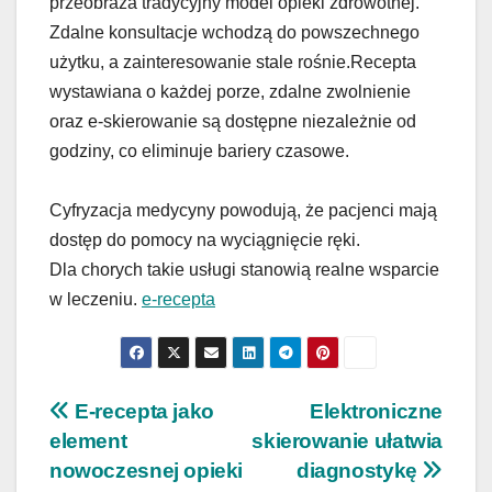
przeobraża tradycyjny model opieki zdrowotnej.
Zdalne konsultacje wchodzą do powszechnego
użytku, a zainteresowanie stale rośnie.Recepta
wystawiana o każdej porze, zdalne zwolnienie
oraz e-skierowanie są dostępne niezależnie od
godziny, co eliminuje bariery czasowe.
Cyfryzacja medycyny powodują, że pacjenci mają
dostęp do pomocy na wyciągnięcie ręki.
Dla chorych takie usługi stanowią realne wsparcie
w leczeniu.
e-recepta
Nawigacja
E-recepta jako
Elektroniczne
element
skierowanie ułatwia
wpisu
nowoczesnej opieki
diagnostykę