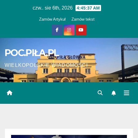
Skip
czw.. sie 6th, 2026
4:45:37 AM
to
Zamów Artykuł
Zamów tekst
content
POC.PIŁA.PL
WIELKOPOLSKIE WIADOMOŚCI