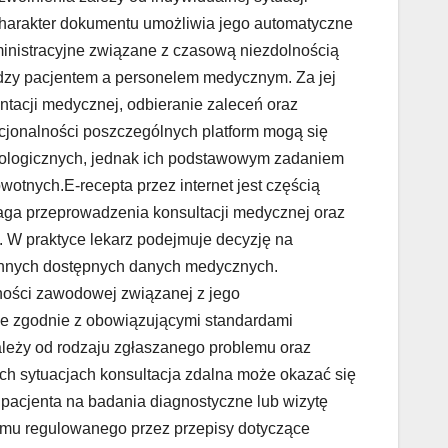
charakter dokumentu umożliwia jego automatyczne
ministracyjne związane z czasową niezdolnością
ędzy pacjentem a personelem medycznym. Za jej
tacji medycznej, odbieranie zaleceń oraz
jonalności poszczególnych platform mogą się
hnologicznych, jednak ich podstawowym zadaniem
otnych.E-recepta przez internet jest częścią
ga przeprowadzenia konsultacji medycznej oraz
a. W praktyce lekarz podejmuje decyzję na
z innych dostępnych danych medycznych.
ności zawodowej związanej z jego
ne zgodnie z obowiązującymi standardami
leży od rodzaju zgłaszanego problemu oraz
ch sytuacjach konsultacja zdalna może okazać się
pacjenta na badania diagnostyczne lub wizytę
emu regulowanego przez przepisy dotyczące