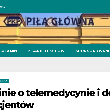
ekst
GULAMIN
PISANIE TEKSTÓW
SPONSOROWAN
OLSKA
inie o telemedycynie i 
cjentów