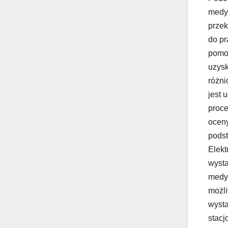
medyc
przek
do pr
pomoc
uzysk
różni
jest 
proce
oceny
podst
Elekt
wysta
medyc
możli
wysta
stacj