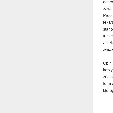
ochro
zawo
Proce
lekar
stano
funkc
aptek
zwią
Opini
korzy
znacz
form 
które