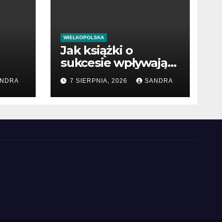
WIELKOPOLSKA
Jak książki o
sukcesie wpływają
na rozwój wiedzy
NDRA
7 SIERPNIA, 2026
SANDRA