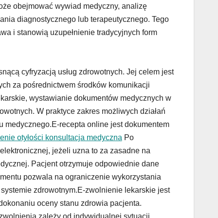
 może obejmować wywiad medyczny, analizę
ania diagnostycznego lub terapeutycznego. Tego
wa i stanowią uzupełnienie tradycyjnych form
nącą cyfryzacją usług zdrowotnych. Jej celem jest
ych za pośrednictwem środków komunikacji
 lekarskie, wystawianie dokumentów medycznych w
rowotnych. W praktyce zakres możliwych działań
mu medycznego.E-recepta online jest dokumentem
enie otyłości konsultacja medyczna
Po
lektronicznej, jeżeli uzna to za zasadne na
dycznej. Pacjent otrzymuje odpowiednie dane
kumentu pozwala na ograniczenie wykorzystania
 systemie zdrowotnym.E-zwolnienie lekarskie jest
dokonaniu oceny stanu zdrowia pacjenta.
zwolnienia zależy od indywidualnej sytuacji