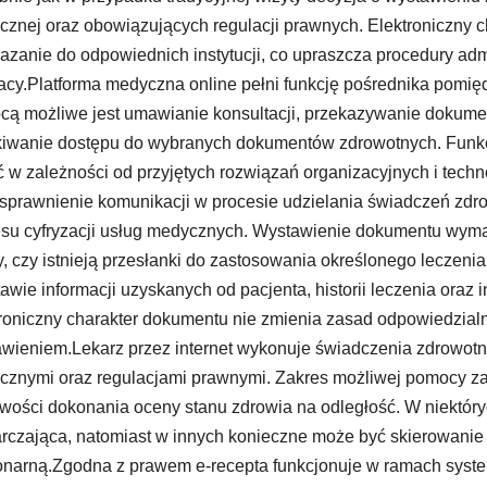
znej oraz obowiązujących regulacji prawnych. Elektroniczny 
azanie do odpowiednich instytucji, co upraszcza procedury ad
acy.Platforma medyczna online pełni funkcję pośrednika pomi
ą możliwe jest umawianie konsultacji, przekazywanie dokumen
iwanie dostępu do wybranych dokumentów zdrowotnych. Funkc
ć w zależności od przyjętych rozwiązań organizacyjnych i tec
usprawnienie komunikacji w procesie udzielania świadczeń zdrow
su cyfryzacji usług medycznych. Wystawienie dokumentu wyma
, czy istnieją przesłanki do zastosowania określonego leczeni
awie informacji uzyskanych od pacjenta, historii leczenia ora
roniczny charakter dokumentu nie zmienia zasad odpowiedzial
wieniem.Lekarz przez internet wykonuje świadczenia zdrowot
znymi oraz regulacjami prawnymi. Zakres możliwej pomocy za
wości dokonania oceny stanu zdrowia na odległość. W niektóry
rczająca, natomiast w innych konieczne może być skierowanie 
onarną.Zgodna z prawem e-recepta funkcjonuje w ramach syst