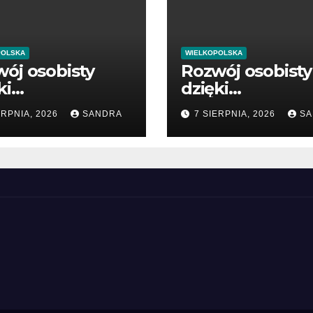
POLSKA
WIELKOPOLSKA
ój osobisty
Rozwój osobisty
ki
dzięki
tościowym
wartościowym
ERPNIA, 2026
SANDRA
7 SIERPNIA, 2026
SA
likacjom
publikacjom