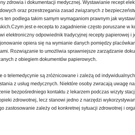
ny zdrowia i dokumentacji medycznej. Wystawianie recept el
dowych oraz przestrzegania zasad związanych z bezpieczeńs
s ten podlega takim samym wymaganiom prawnym jak wystawi
skich.Czym jest e-recepta to zagadnienie często poruszane w ko
wi elektroniczny odpowiednik tradycyjnej recepty papierowej i
jonowanie opiera się na wymianie danych pomiędzy placówka
ami. Rozwiązanie to umożliwia sprawniejsze zarządzanie doku
zanych z obiegiem dokumentów papierowych.
e o telemedycynie są zróżnicowane i zależą od indywidualnyc
stania z usług medycznych. Niektóre osoby zwracają uwagę na
enie bezpośredniego kontaktu z lekarzem podczas wizyty stacj
opieki zdrowotnej, lecz stanowi jedno z narzędzi wykorzyst
go zastosowanie zależy od konkretnej sytuacji zdrowotnej i orga