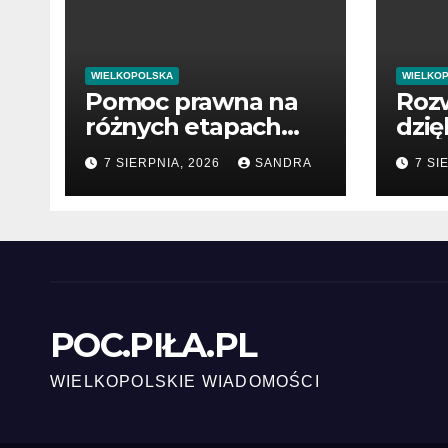
WIELKOPOLSKA
WIELKO
Pomoc prawna na
Rozw
różnych etapach
dzię
postępowania
war
7 SIERPNIA, 2026
SANDRA
7 SI
pub
POC.PIŁA.PL
WIELKOPOLSKIE WIADOMOŚCI