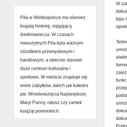
W zal
dokum
Piła w Wielkopolsce ma również
typu 
bogatą historię, sięgającą
opiek
średniowiecza. W czasach
Telem
nowożytnych Piła była ważnym
umożl
ośrodkiem przemysłowym i
elekt
handlowym, a obecnie stanowi
formi
duże centrum kulturalne i
zależ
sportowe. W mieście znajduje się
funkc
wiele zabytków, takich jak katedra
przep
pw. Wniebowzięcia Najświętszej
podst
Maryi Panny, ratusz czy zamek
umożl
dokum
książąt pomorskich.
dokum
Podob