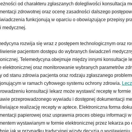
eżności od charakteru zgłaszanych dolegliwości konsultacja
entacji zdrowotnej oraz ocenę zasadności dalszego postępow
świadczenia funkcjonują w oparciu o obowiązujące przepisy pra
i medycznej.
edycyna rozwija się wraz z postępem technologicznym oraz ros
iwienie pacjentom dostępu do wybranych świadczeń medyczn
ronicznej. Telemedycyna obejmuje między innymi konsultacje
e elektronicznej oraz monitorowanie wybranych parametrów zd
y od stanu zdrowia pacjenta oraz rodzaju zgłaszanego proble
jonującym w ramach cyfrowego systemu ochrony zdrowia.
Lecz
rowadzeniu konsultacji lekarz może wystawić receptę w formie e
awie przeprowadzonego wywiadu i dostępnej dokumentacji me
iwiające realizację recepty w aptece. Elektroniczna forma do
entacji papierowej oraz usprawnia proces obiegu informacji w
entem wystawianym w formie elektronicznej przez lekarza po 
nie jak w przypadku tradycyjnej wizyty decyzja o wystawieniu 