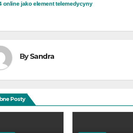
wigacja
 online jako element telemedycyny
isu
By
Sandra
bne Posty