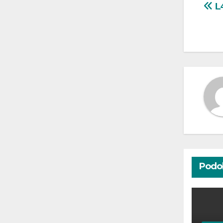
Na
L4
wp
Podo