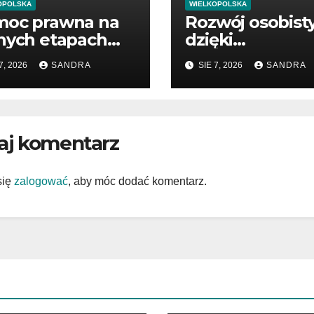
OPOLSKA
WIELKOPOLSKA
oc prawna na
Rozwój osobist
nych etapach
dzięki
tępowania
wartościowym
7, 2026
SANDRA
SIE 7, 2026
SANDRA
publikacjom
aj komentarz
się
zalogować
, aby móc dodać komentarz.