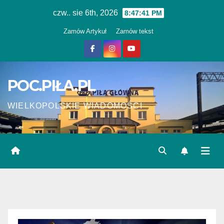
Skip
czw.. sie 6th, 2026
8:47:41 PM
to
Zamów Artykuł
Zamów tekst
content
POC.PIŁA.PL
WIELKOPOLSKIE WIADOMOŚCI