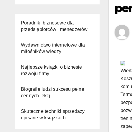
pe
Poradniki biznesowe dla
przedsiębiorców i menedżerów
Wydawnictwo internetowe dla
miłośników wiedzy
Najlepsze książki o biznesie i
Wiert
rozwoju firmy
Koszu
komun
Biografie ludzi sukcesu pełne
Termo
cennych lekcji
bezpo
pozwa
Skuteczne techniki sprzedaży
opisane w książkach
treni
zapew