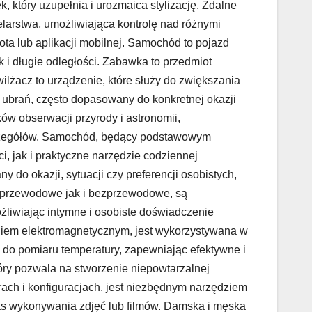
 który uzupełnia i urozmaica stylizację. Zdalne
larstwa, umożliwiająca kontrolę nad różnymi
ota lub aplikacji mobilnej. Samochód to pojazd
 i długie odległości. Zabawka to przedmiot
ilżacz to urządzenie, które służy do zwiększania
 ubrań, często dopasowany do konkretnej okazji
ów obserwacji przyrody i astronomii,
szczegółów. Samochód, będący podstawowym
, jak i praktyczne narzędzie codziennej
 do okazji, sytuacji czy preferencji osobistych,
e przewodowe jak i bezprzewodowe, są
liwiając intymne i osobiste doświadczenie
iem elektromagnetycznym, jest wykorzystywana w
ia do pomiaru temperatury, zapewniając efektywne i
óry pozwala na stworzenie niepowtarzalnej
arach i konfiguracjach, jest niezbędnym narzędziem
zas wykonywania zdjęć lub filmów. Damska i męska