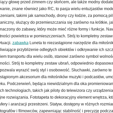
iący głowę przed zimnem czy słońcem, ale także modny dodatek,
wanie, znane również jako RC, to pasja wielu entuzjastów mode
zeniami, takimi jak samochody, drony czy łodzie, za pomocą pil
niczny, służący do przemieszczania się zarówno na krótkie, jak
naczony do zabawy, który może mieć różne formy i funkcje. Naw
tności powietrza w pomieszczeniach. Strój to kompletny zestaw
ytuacji.
zabawka
Luneta to niezastąpione narzędzie dla miłośnik
iwiające przybliżenie odległych obiektów i odkrywanie ich 
iem transportu dla wielu osób, stanowi zarówno symbol wolności
ności. Strój to kompletny zestaw ubrań, odpowiednio dopasowany
 pozwala wyrazić swój styl i osobowość. Słuchawki, zarówno t
stąpionym akcesorium dla miłośników muzyki i podcastów, umoż
ku. Podczerwień, będąca niewidzialnym dla oka promieniowan
ch technologiach, takich jak piloty do telewizora czy urządzen
ne rozwiązania. Fototapeta to dekoracyjny element wnętrza, kt
fery i aranżacji przestrzeni. Statyw, dostępny w różnych rozmi
otografów i filmowców, zapewniając stabilność i precyzję podc