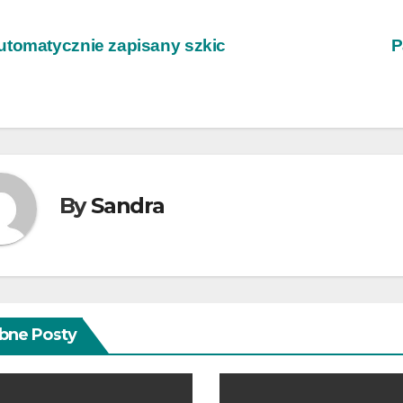
wigacja
tomatycznie zapisany szkic
P
isu
By
Sandra
bne Posty