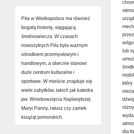
chron
stero
Piła w Wielkopolsce ma również
urząd
mecha
bogatą historię, sięgającą
przez
średniowiecza. W czasach
wilgo
nowożytnych Piła była ważnym
lub s
ośrodkiem przemysłowym i
umożl
handlowym, a obecnie stanowi
środk
duże centrum kulturalne i
mobil
sportowe. W mieście znajduje się
który
wiele zabytków, takich jak katedra
nieza
pw. Wniebowzięcia Najświętszej
dźwię
różny
Maryi Panny, ratusz czy zamek
wydaj
książąt pomorskich.
atmos
dla f