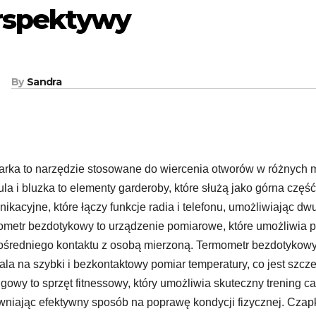
rspektywy
By
Sandra
arka to narzędzie stosowane do wiercenia otworów w różnych ma
la i bluzka to elementy garderoby, które służą jako górna część
ikacyjne, które łączy funkcje radia i telefonu, umożliwiając d
metr bezdotykowy to urządzenie pomiarowe, które umożliwia po
średniego kontaktu z osobą mierzoną. Termometr bezdotykowy
la na szybki i bezkontaktowy pomiar temperatury, co jest szcz
ngowy to sprzęt fitnessowy, który umożliwia skuteczny trening 
niając efektywny sposób na poprawę kondycji fizycznej. Czapka