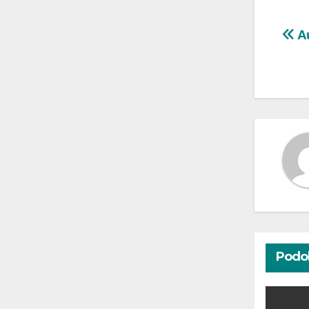
Na
Au
wp
Podo