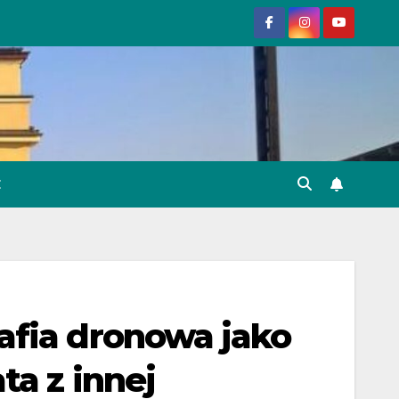
E
afia dronowa jako
a z innej