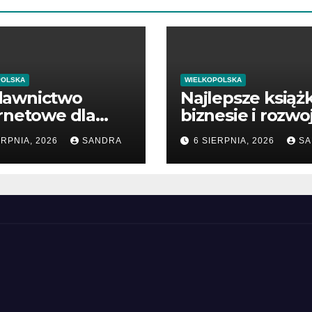
POLSKA
WIELKOPOLSKA
awnictwo
Najlepsze książk
rnetowe dla
biznesie i rozwo
śników wiedzy
firmy
ERPNIA, 2026
SANDRA
6 SIERPNIA, 2026
SA