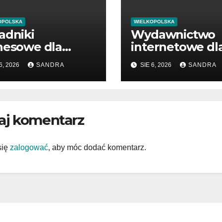
OPOLSKA
WIELKOPOLSKA
adniki
Wydawnictwo
nesowe dla
internetowe dl
edsiębiorców i
miłośników wie
6, 2026
SANDRA
SIE 6, 2026
SANDRA
nedżerów
aj komentarz
się
zalogować
, aby móc dodać komentarz.