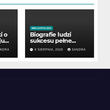
WIELKOPOLSKA
i o
Biografie ludzi
ju
sukcesu pełne
cennych lekcji
NDRA
6 SIERPNIA, 2026
SANDRA