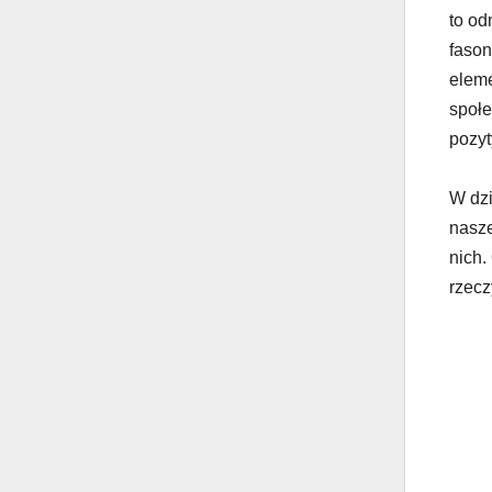
to od
fason
eleme
społe
pozyt
W dzi
nasze
nich.
rzecz