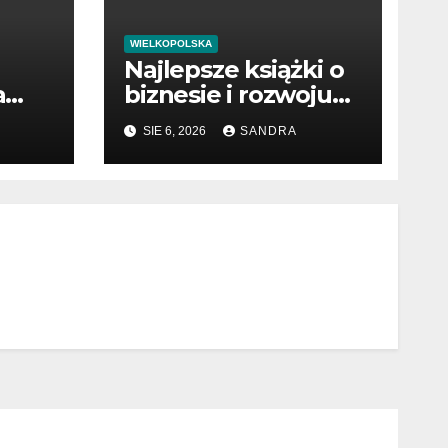
WIELKOPOLSKA
Najlepsze książki o
a
biznesie i rozwoju
dzy
firmy
SIE 6, 2026
SANDRA