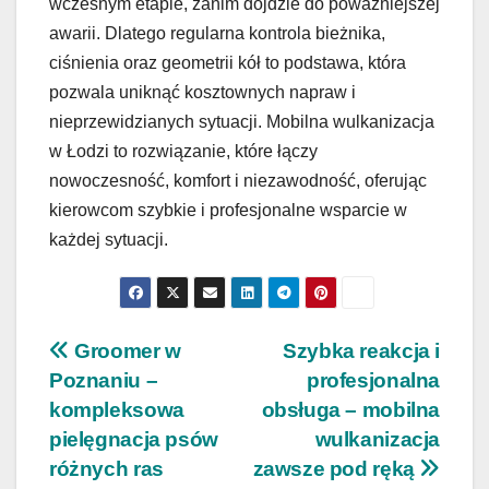
wczesnym etapie, zanim dojdzie do poważniejszej
awarii. Dlatego regularna kontrola bieżnika,
ciśnienia oraz geometrii kół to podstawa, która
pozwala uniknąć kosztownych napraw i
nieprzewidzianych sytuacji. Mobilna wulkanizacja
w Łodzi to rozwiązanie, które łączy
nowoczesność, komfort i niezawodność, oferując
kierowcom szybkie i profesjonalne wsparcie w
każdej sytuacji.
Nawigacja
Groomer w
Szybka reakcja i
Poznaniu –
profesjonalna
wpisu
kompleksowa
obsługa – mobilna
pielęgnacja psów
wulkanizacja
różnych ras
zawsze pod ręką