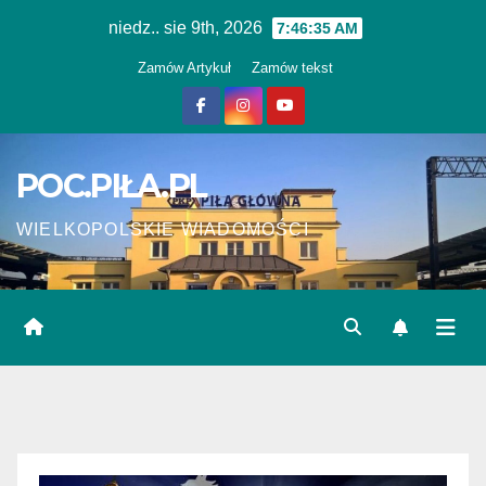
Skip
niedz.. sie 9th, 2026
7:46:35 AM
to
Zamów Artykuł
Zamów tekst
content
POC.PIŁA.PL
WIELKOPOLSKIE WIADOMOŚCI