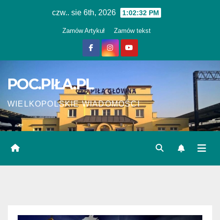
Skip
czw.. sie 6th, 2026
1:02:32 PM
to
Zamów Artykuł
Zamów tekst
content
POC.PIŁA.PL
WIELKOPOLSKIE WIADOMOŚCI