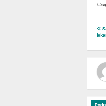
które
Na
Sz
leka
wp
Podo