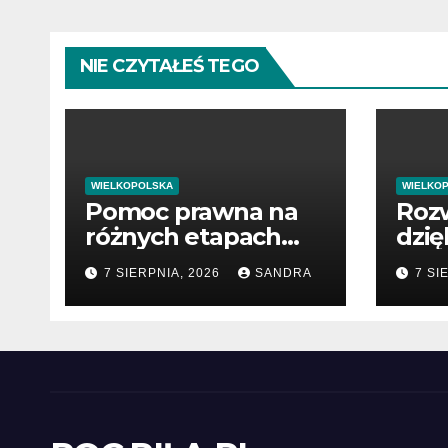
NIE CZYTAŁEŚ TEGO
WIELKOPOLSKA
WIELKO
Pomoc prawna na
Rozw
różnych etapach
dzię
postępowania
war
7 SIERPNIA, 2026
SANDRA
7 SI
pub