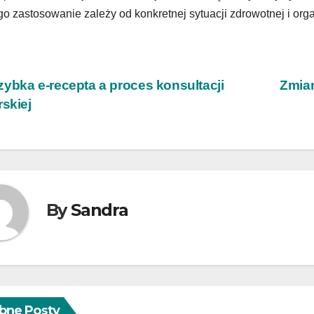
go zastosowanie zależy od konkretnej sytuacji zdrowotnej i orga
wigacja
ybka e-recepta a proces konsultacji
Zmian
rskiej
isu
By
Sandra
bne Posty