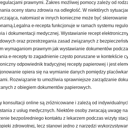
regulacjami prawnymi. Zakres możliwej pomocy zależy od rodz
ania oceny stanu zdrowia na odległość. W niektórych sytuacja
rczająca, natomiast w innych konieczne może być skierowanie 
onarną.Legalna e-recepta funkcjonuje w ramach systemu regul
ia i dokumentacji medycznej. Wystawianie recept elektronic
owych oraz przestrzegania zasad związanych z bezpieczeńst
m wymaganiom prawnym jak wystawianie dokumentów podczas t
ania e-recepty to zagadnienie często poruszane w kontekście cy
roniczny odpowiednik tradycyjnej recepty papierowej i jest el
jonowanie opiera się na wymianie danych pomiędzy placówka
ami. Rozwiązanie to umożliwia sprawniejsze zarządzanie doku
zanych z obiegiem dokumentów papierowych.
 konsultacji online są zróżnicowane i zależą od indywidualny
stania z usług medycznych. Niektóre osoby zwracają uwagę na
enie bezpośredniego kontaktu z lekarzem podczas wizyty stacj
opieki zdrowotnej, lecz stanowi jedno z narzędzi wykorzyst