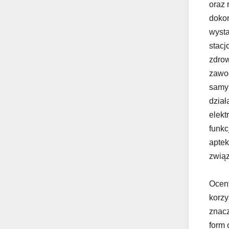
oraz 
dokon
wysta
stacj
zdrow
zawod
samy
dział
elekt
funkc
aptek
zwią
Oceny
korzy
znacz
form 