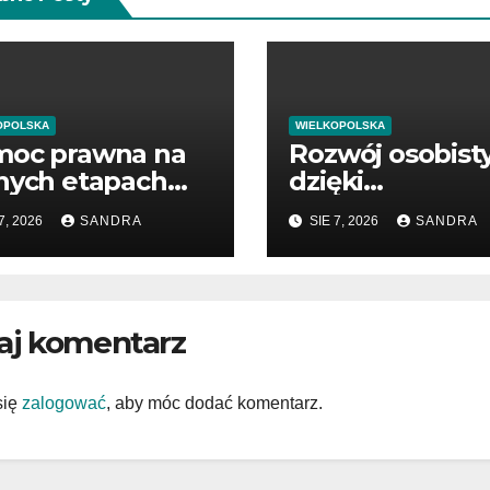
OPOLSKA
WIELKOPOLSKA
oc prawna na
Rozwój osobist
nych etapach
dzięki
tępowania
wartościowym
7, 2026
SANDRA
SIE 7, 2026
SANDRA
publikacjom
aj komentarz
się
zalogować
, aby móc dodać komentarz.