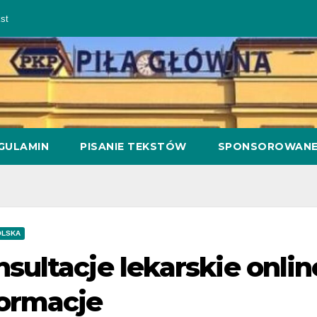
st
GULAMIN
PISANIE TEKSTÓW
SPONSOROWAN
OLSKA
sultacje lekarskie onli
formacje