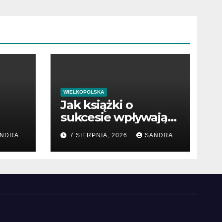
WIELKOPOLSKA
Jak książki o
sukcesie wpływają
na rozwój wiedzy
NDRA
7 SIERPNIA, 2026
SANDRA