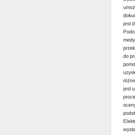
umożl
dokum
jest 
Podob
medyc
przek
do pr
pomoc
uzysk
różni
jest 
proce
oceny
podst
Elekt
wysta