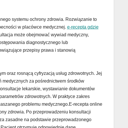
snego systemu ochrony zdrowia. Rozwiązanie to
 obecności w placówce medycznej.
e-recepta gdzie
nsultacja może obejmować wywiad medyczny,
postępowania diagnostycznego lub
owiązujące przepisy prawa i stanowią
m oraz rosnącą cyfryzacją usług zdrowotnych. Jej
eń medycznych za pośrednictwem środków
konsultacje lekarskie, wystawianie dokumentów
 parametrów zdrowotnych. W praktyce zakres
zgłaszanego problemu medycznego.E-recepta online
ny zdrowia. Po przeprowadzeniu konsultacji
 to za zasadne na podstawie przeprowadzonego
Pacjent otrzymuje odpowiednie dane