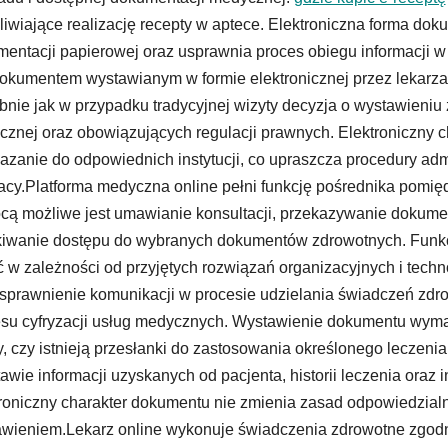
iwiające realizację recepty w aptece. Elektroniczna forma do
entacji papierowej oraz usprawnia proces obiegu informacji w
dokumentem wystawianym w formie elektronicznej przez lekarza
nie jak w przypadku tradycyjnej wizyty decyzja o wystawieniu 
znej oraz obowiązujących regulacji prawnych. Elektroniczny 
azanie do odpowiednich instytucji, co upraszcza procedury ad
acy.Platforma medyczna online pełni funkcję pośrednika pomi
ą możliwe jest umawianie konsultacji, przekazywanie dokumen
iwanie dostępu do wybranych dokumentów zdrowotnych. Funkc
ć w zależności od przyjętych rozwiązań organizacyjnych i tec
usprawnienie komunikacji w procesie udzielania świadczeń zdrow
su cyfryzacji usług medycznych. Wystawienie dokumentu wyma
, czy istnieją przesłanki do zastosowania określonego leczeni
awie informacji uzyskanych od pacjenta, historii leczenia ora
roniczny charakter dokumentu nie zmienia zasad odpowiedzial
wieniem.Lekarz online wykonuje świadczenia zdrowotne zgod