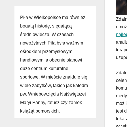
Piła w Wielkopolsce ma również
Zdaln
bogatą historię, sięgającą
umożl
średniowiecza. W czasach
najle
anali
nowożytnych Piła była ważnym
terap
ośrodkiem przemysłowym i
uzupe
handlowym, a obecnie stanowi
duże centrum kulturalne i
Zdaln
sportowe. W mieście znajduje się
celem
wiele zabytków, takich jak katedra
komun
pw. Wniebowzięcia Najświętszej
medyc
Maryi Panny, ratusz czy zamek
możli
książąt pomorskich.
jest 
lekar
wywia