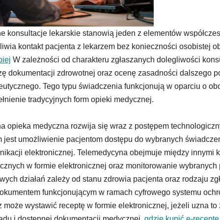
e konsultacje lekarskie stanowią jeden z elementów współcze
iwia kontakt pacjenta z lekarzem bez konieczności osobistej
piej
W zależności od charakteru zgłaszanych dolegliwości ko
zę dokumentacji zdrowotnej oraz ocenę zasadności dalszego 
eutycznego. Tego typu świadczenia funkcjonują w oparciu o ob
łnienie tradycyjnych form opieki medycznej.
a opieka medyczna rozwija się wraz z postępem technologiczny
 jest umożliwienie pacjentom dostępu do wybranych świadcz
ikacji elektronicznej. Telemedycyna obejmuje między innymi 
znych w formie elektronicznej oraz monitorowanie wybranych
wych działań zależy od stanu zdrowia pacjenta oraz rodzaju 
dokumentem funkcjonującym w ramach cyfrowego systemu ochro
z może wystawić receptę w formie elektronicznej, jeżeli uzna
du i dostępnej dokumentacji medycznej.
gdzie kupić e-receptę