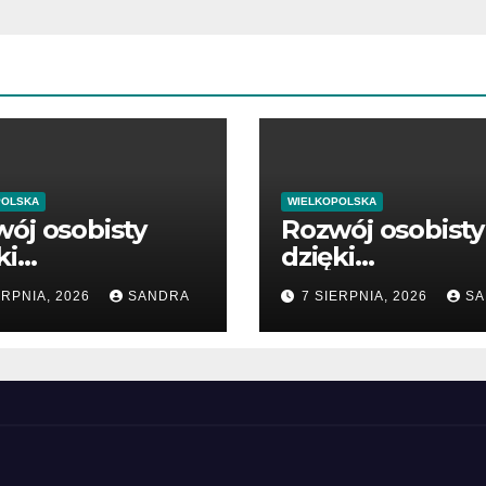
POLSKA
WIELKOPOLSKA
ój osobisty
Rozwój osobisty
ki
dzięki
tościowym
wartościowym
ERPNIA, 2026
SANDRA
7 SIERPNIA, 2026
SA
likacjom
publikacjom