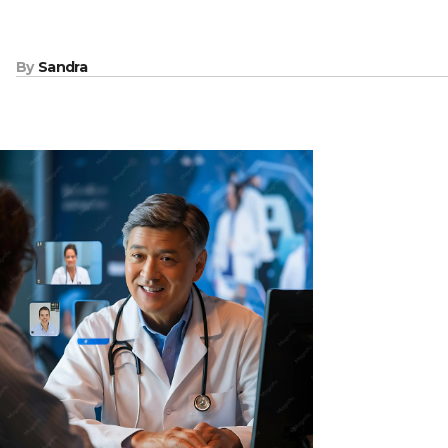
By
Sandra