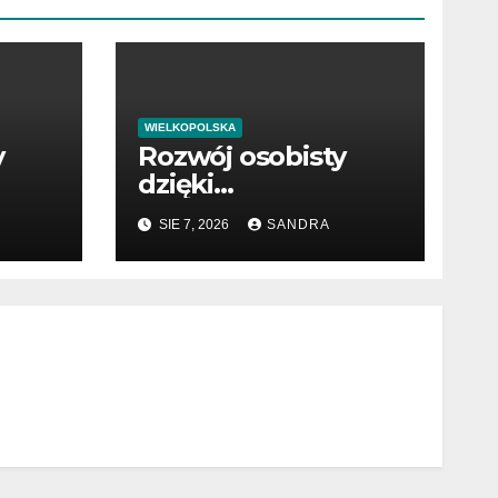
WIELKOPOLSKA
y
Rozwój osobisty
dzięki
wartościowym
SIE 7, 2026
SANDRA
publikacjom