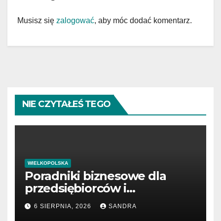
Musisz się
zalogować
, aby móc dodać komentarz.
NIE CZYTAŁEŚ TEGO
WIELKOPOLSKA
Poradniki biznesowe dla
przedsiębiorców i
menedżerów
6 SIERPNIA, 2026
SANDRA