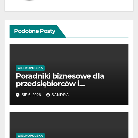
Podobne Posty
WIELKOPOLSKA
Poradniki biznesowe dla
przedsiębiorców i
menedżerów
SIE 6, 2026
SANDRA
WIELKOPOLSKA