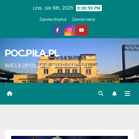
Skip
czw.. sie 6th, 2026
9:01:00 PM
to
Zamów Artykuł
Zamów tekst
content
POC.PIŁA.PL
WIELKOPOLSKIE WIADOMOŚCI