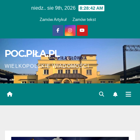
Skip
niedz.. sie 9th, 2026
8:28:43 AM
to
Zamów Artykuł
Zamów tekst
content
POC.PIŁA.PL
WIELKOPOLSKIE WIADOMOŚCI