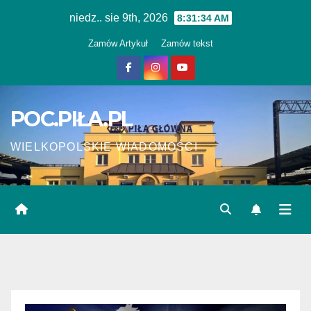
Skip
niedz.. sie 9th, 2026
8:31:34 AM
to
Zamów Artykuł
Zamów tekst
content
POC.PIŁA.PL
WIELKOPOLSKIE WIADOMOŚCI