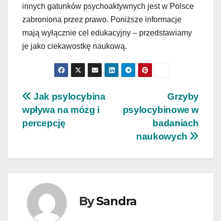
innych gatunków psychoaktywnych jest w Polsce
zabroniona przez prawo. Poniższe informacje
mają wyłącznie cel edukacyjny – przedstawiamy
je jako ciekawostkę naukową.
Nawigacja
Jak psylocybina
Grzyby
wpływa na mózg i
psylocybinowe w
wpisu
percepcję
badaniach
naukowych
By
Sandra