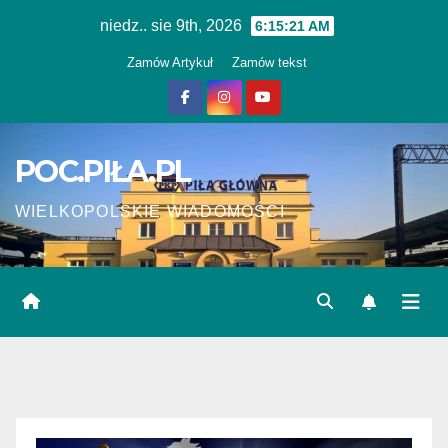
Skip
niedz.. sie 9th, 2026
6:15:22 AM
to
Zamów Artykuł
Zamów tekst
content
POC.PIŁA.PL
WIELKOPOLSKIE WIADOMOŚCI