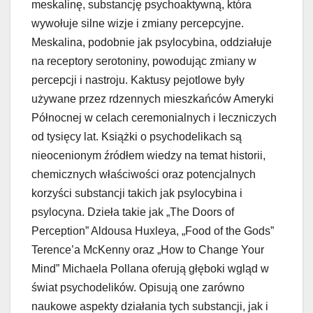
meskalinę, substancję psychoaktywną, która
wywołuje silne wizje i zmiany percepcyjne.
Meskalina, podobnie jak psylocybina, oddziałuje
na receptory serotoniny, powodując zmiany w
percepcji i nastroju. Kaktusy pejotlowe były
używane przez rdzennych mieszkańców Ameryki
Północnej w celach ceremonialnych i leczniczych
od tysięcy lat. Książki o psychodelikach są
nieocenionym źródłem wiedzy na temat historii,
chemicznych właściwości oraz potencjalnych
korzyści substancji takich jak psylocybina i
psylocyna. Dzieła takie jak „The Doors of
Perception” Aldousa Huxleya, „Food of the Gods”
Terence’a McKenny oraz „How to Change Your
Mind” Michaela Pollana oferują głęboki wgląd w
świat psychodelików. Opisują one zarówno
naukowe aspekty działania tych substancji, jak i