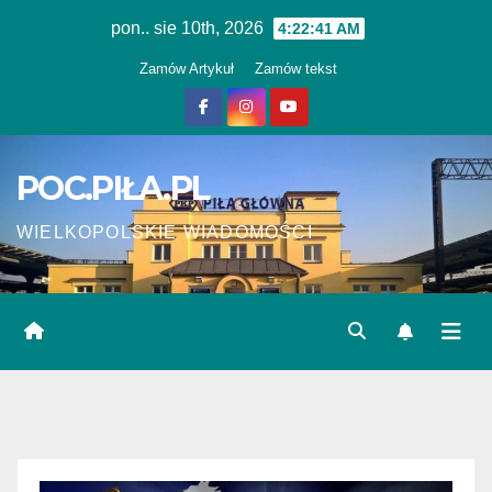
Skip
pon.. sie 10th, 2026
4:22:41 AM
to
Zamów Artykuł
Zamów tekst
content
POC.PIŁA.PL
WIELKOPOLSKIE WIADOMOŚCI