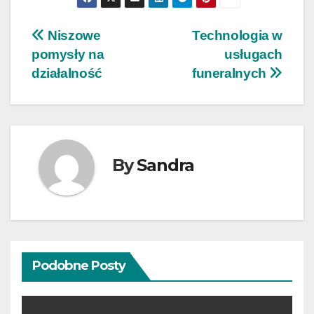
Nawigacja
Niszowe
Technologia w
pomysły na
usługach
wpisu
działalność
funeralnych
By
Sandra
Podobne Posty