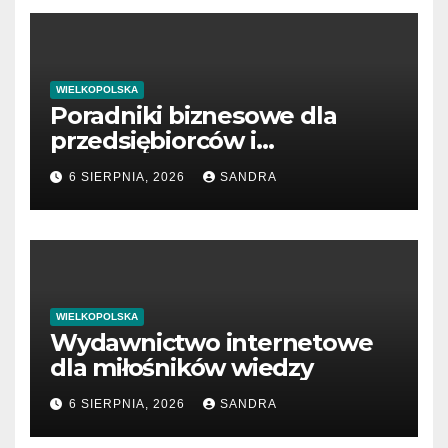
WIELKOPOLSKA
Poradniki biznesowe dla
przedsiębiorców i
menedżerów
6 SIERPNIA, 2026
SANDRA
WIELKOPOLSKA
Wydawnictwo internetowe
dla miłośników wiedzy
6 SIERPNIA, 2026
SANDRA