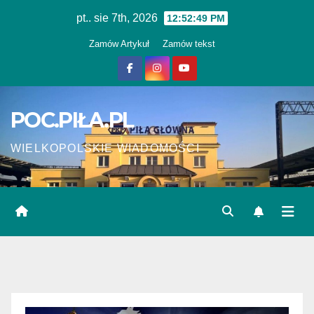
Skip
pt.. sie 7th, 2026
12:52:50 PM
to
Zamów Artykuł
Zamów tekst
content
POC.PIŁA.PL
WIELKOPOLSKIE WIADOMOŚCI