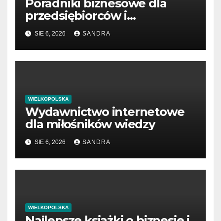
Poradniki biznesowe dla
przedsiębiorców i
menedżerów
SIE 6, 2026
SANDRA
WIELKOPOLSKA
Wydawnictwo internetowe
dla miłośników wiedzy
SIE 6, 2026
SANDRA
WIELKOPOLSKA
Najlepsze książki o biznesie i