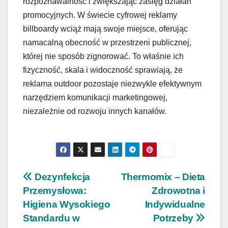
rozpoznawalność i zwiększając zasięg działań
promocyjnych. W świecie cyfrowej reklamy
billboardy wciąż mają swoje miejsce, oferując
namacalną obecność w przestrzeni publicznej,
której nie sposób zignorować. To właśnie ich
fizyczność, skala i widoczność sprawiają, że
reklama outdoor pozostaje niezwykle efektywnym
narzędziem komunikacji marketingowej,
niezależnie od rozwoju innych kanałów.
Nawigacja
Dezynfekcja
Thermomix – Dieta
Przemysłowa:
Zdrowotna i
wpisu
Higiena Wysokiego
Indywidualne
Standardu w
Potrzeby