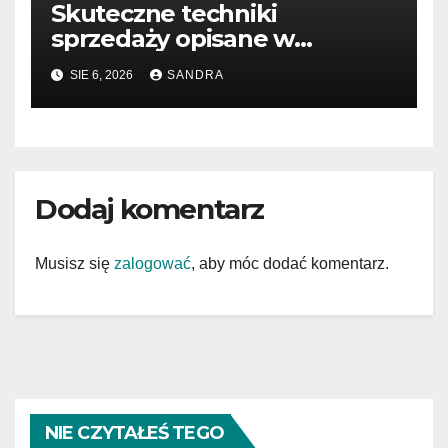
Skuteczne techniki
sprzedaży opisane w
książkach
SIE 6, 2026
SANDRA
Dodaj komentarz
Musisz się
zalogować
, aby móc dodać komentarz.
NIE CZYTAŁEŚ TEGO