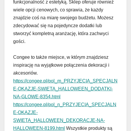
funkcjonalność z estetyką. Sklep oferuje również
wiele opcji cenowych, co sprawia, że każdy
znajdzie coś na miarę swojego budżetu. Możesz
zdecydować się na pojedyncze dodatki lub
stworzyć kompletną aranżację, która zachwyci
gości.
Congee to także miejsce, w którym znajdziesz
inspirację na wyjątkowe połączenia dekoracji i
akcesoriów.
https://congee.pl/pol_m_PRZYJECIA_SPECJALN
E-OKAZJE-SWIETA_HALLOWEEN_DODATKI-
NA-GLOWE-8354.html
https://congee.pl/pol_n_PRZYJECIA_SPECJALN
E-OKAZJE-
SWIETA_HALLOWEEN_DEKORACJE-NA-
HALLOWEEN-8199.html
Wszystkie produkty są