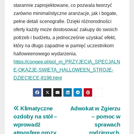
starannie zaprojektowane, co pozwala tworzyć
zarówno minimalistyczne aranżacje, jak i bogate,
pełne detali scenografie. Dzięki różnorodności
oferty każdy może dostosować zakupy do swoich
potrzeb i budżetu, a jednocześnie uzyskać efekt,
który na długo zapadnie w pamięć uczestnikom
halloweenowego wydarzenia.
https://congee.pl/pol_m_PRZYJECIA_SPECJALN
E-OKAZJE-SWIETA_HALLOWEEN_STROJE-
DZIECIECE-8198.html
Nawigacja
Klimatyczne
Adwokat w Zgierzu
ozdoby na stół –
– pomoc w
wpisu
wprowadź
sprawach
atmosferę grozy
rodzinnych,