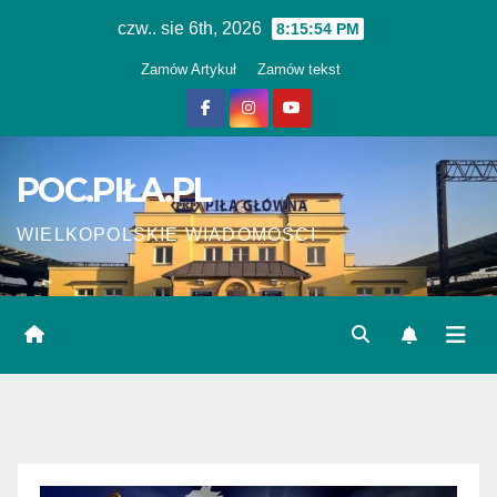
Skip
czw.. sie 6th, 2026
8:15:55 PM
to
Zamów Artykuł
Zamów tekst
content
POC.PIŁA.PL
WIELKOPOLSKIE WIADOMOŚCI