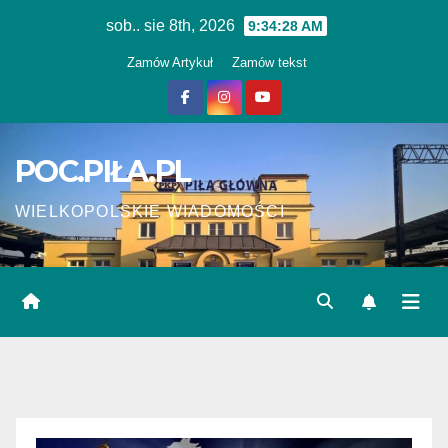
Skip
sob.. sie 8th, 2026
9:34:28 AM
to
Zamów Artykuł
Zamów tekst
content
POC.PIŁA.PL
WIELKOPOLSKIE WIADOMOŚCI