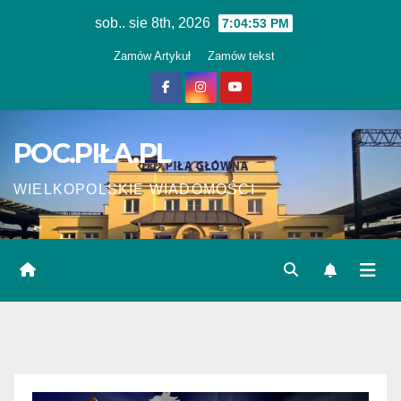
Skip
sob.. sie 8th, 2026
7:04:54 PM
to
Zamów Artykuł
Zamów tekst
content
POC.PIŁA.PL
WIELKOPOLSKIE WIADOMOŚCI