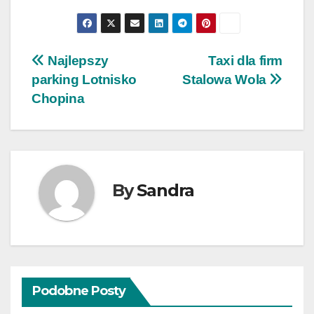
Nawigacja
Najlepszy
Taxi dla firm
parking Lotnisko
Stalowa Wola
wpisu
Chopina
By
Sandra
Podobne Posty