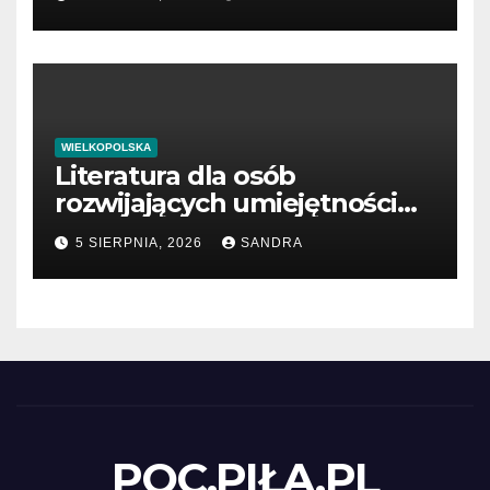
WIELKOPOLSKA
Literatura dla osób
rozwijających umiejętności
interpersonalne
5 SIERPNIA, 2026
SANDRA
POC.PIŁA.PL