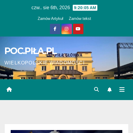
Skip
czw.. sie 6th, 2026
9:20:05 AM
to
Zamów Artykuł
Zamów tekst
content
POC.PIŁA.PL
WIELKOPOLSKIE WIADOMOŚCI