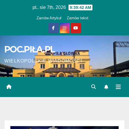
Skip
pt.. sie 7th, 2026
9:39:42 AM
to
Zamów Artykuł
Zamów tekst
content
POC.PIŁA.PL
WIELKOPOLSKIE WIADOMOŚCI