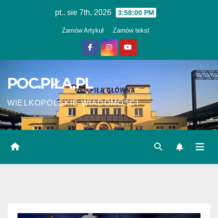
Skip
pt.. sie 7th, 2026
3:58:00 PM
to
Zamów Artykuł
Zamów tekst
content
POC.PIŁA.PL
WIELKOPOLSKIE WIADOMOŚCI