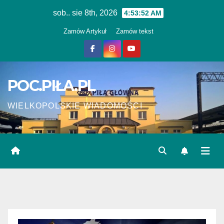
Skip
sob.. sie 8th, 2026
4:53:53 AM
to
Zamów Artykuł
Zamów tekst
content
POC.PIŁA.PL
WIELKOPOLSKIE WIADOMOŚCI