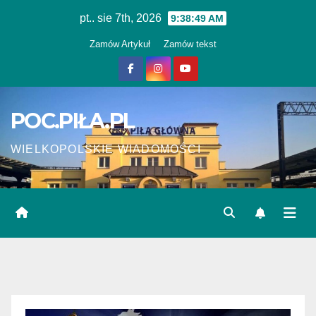
Skip
pt.. sie 7th, 2026
9:38:50 AM
to
Zamów Artykuł
Zamów tekst
content
POC.PIŁA.PL
WIELKOPOLSKIE WIADOMOŚCI