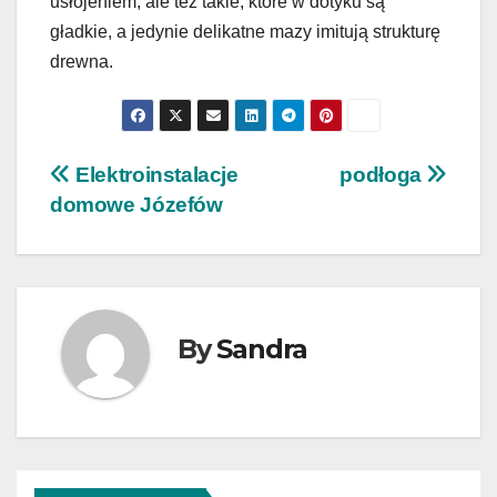
usłojeniem, ale też takie, które w dotyku są
gładkie, a jedynie delikatne mazy imitują strukturę
drewna.
Nawigacja
Elektroinstalacje
podłoga
domowe Józefów
wpisu
By
Sandra