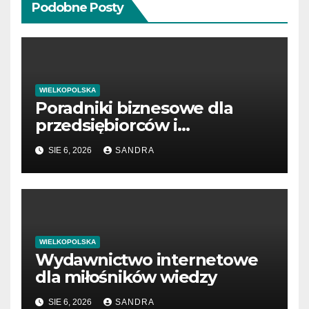
Podobne Posty
WIELKOPOLSKA
Poradniki biznesowe dla
przedsiębiorców i
menedżerów
SIE 6, 2026
SANDRA
WIELKOPOLSKA
Wydawnictwo internetowe
dla miłośników wiedzy
SIE 6, 2026
SANDRA