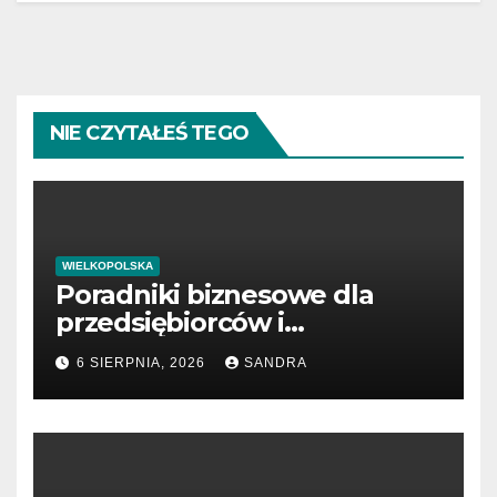
NIE CZYTAŁEŚ TEGO
WIELKOPOLSKA
Poradniki biznesowe dla
przedsiębiorców i
menedżerów
6 SIERPNIA, 2026
SANDRA