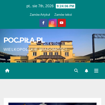
Skip
pt.. sie 7th, 2026
9:24:06 PM
to
Zamów Artykuł
Zamów tekst
content
POC.PIŁA.PL
WIELKOPOLSKIE WIADOMOŚCI