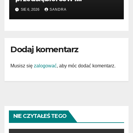
menedżerów
SIE 6, 2026
SANDRA
Dodaj komentarz
Musisz się
zalogować
, aby móc dodać komentarz.
NIE CZYTAŁEŚ TEGO