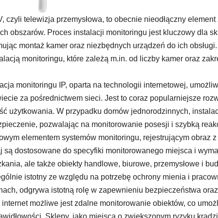
 czyli telewizja przemysłowa, to obecnie nieodłączny elemen
ch obszarów. Proces instalacji monitoringu jest kluczowy dla
ując montaż kamer oraz niezbędnych urządzeń do ich obsługi.
talacją monitoringu, które zależą m.in. od liczby kamer oraz zakr
lacja monitoringu IP, oparta na technologii internetowej, umoż
iecie za pośrednictwem sieci. Jest to coraz popularniejsze roz
ść użytkowania. W przypadku domów jednorodzinnych, instalac
pieczenie, pozwalając na monitorowanie posesji i szybką rea
owym elementem systemów monitoringu, rejestrującym obraz z 
j są dostosowane do specyfiki monitorowanego miejsca i wymaga
kania, ale także obiekty handlowe, biurowe, przemysłowe i bu
gólnie istotny ze względu na potrzebę ochrony mienia i pracown
nach, odgrywa istotną rolę w zapewnieniu bezpieczeństwa oraz
 internet możliwe jest zdalne monitorowanie obiektów, co umoż
awidłowości. Sklepy, jako miejsca o zwiększonym ryzyku kradzi