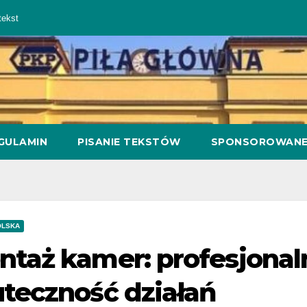
ekst
GULAMIN
PISANIE TEKSTÓW
SPONSOROWAN
OLSKA
taż kamer: profesjonaln
teczność działań