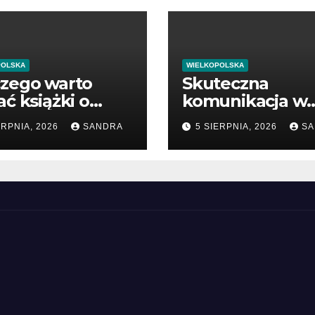
POLSKA
WIELKOPOLSKA
czego warto
Skuteczna
ać książki o
komunikacja w
owiu
pracy i biznesie
ERPNIA, 2026
SANDRA
5 SIERPNIA, 2026
SA