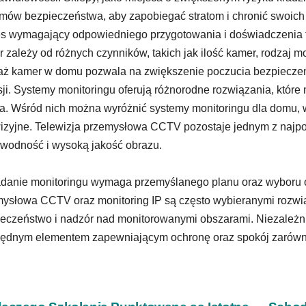
mów bezpieczeństwa, aby zapobiegać stratom i chronić swoich
s wymagający odpowiedniego przygotowania i doświadczenia 
 zależy od różnych czynników, takich jak ilość kamer, rodzaj mo
ż kamer w domu pozwala na zwiększenie poczucia bezpiecze
ji. Systemy monitoringu oferują różnorodne rozwiązania, któr
ta. Wśród nich można wyróżnić systemy monitoringu dla domu,
izyjne. Telewizja przemysłowa CCTV pozostaje jednym z najpo
wodność i wysoką jakość obrazu.
danie monitoringu wymaga przemyślanego planu oraz wyboru od
ysłowa CCTV oraz monitoring IP są często wybieranymi rozwi
eczeństwo i nadzór nad monitorowanymi obszarami. Niezależnie
ędnym elementem zapewniającym ochronę oraz spokój zarówno dl