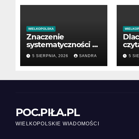
WIELKOPOLSKA
WIELKO
Znaczenie
Dla
systematyczności w
czyt
osiąganiu sukcesu
zdr
5 SIERPNIA, 2026
SANDRA
5 SI
POC.PIŁA.PL
WIELKOPOLSKIE WIADOMOŚCI