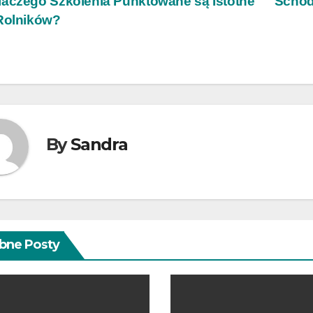
wigacja
aczego Szkolenia Punktowane są Istotne
Schod
Rolników?
isu
By
Sandra
bne Posty