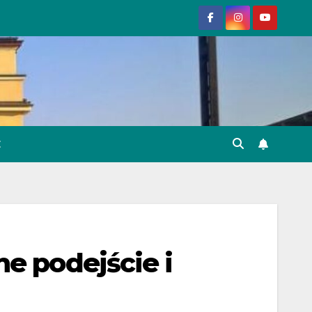
E
e podejście i