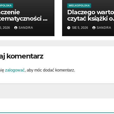
OPOLSKA
WIELKOPOLSKA
czenie
Dlaczego warto
tematyczności w
czytać książki o
ąganiu sukcesu
zdrowiu
5, 2026
SANDRA
SIE 5, 2026
SANDRA
aj komentarz
się
zalogować
, aby móc dodać komentarz.