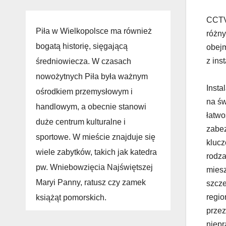
CCTV,
Piła w Wielkopolsce ma również
różny
bogatą historię, sięgającą
obejm
z ins
średniowiecza. W czasach
nowożytnych Piła była ważnym
Insta
ośrodkiem przemysłowym i
na św
handlowym, a obecnie stanowi
łatwo
duże centrum kulturalne i
zabez
sportowe. W mieście znajduje się
klucz
wiele zabytków, takich jak katedra
rodza
pw. Wniebowzięcia Najświętszej
miesz
Maryi Panny, ratusz czy zamek
szcze
regio
książąt pomorskich.
przez
niepr