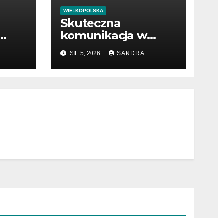
WIELKOPOLSKA
Skuteczna
komunikacja w
pracy i biznesie
SIE 5, 2026
SANDRA