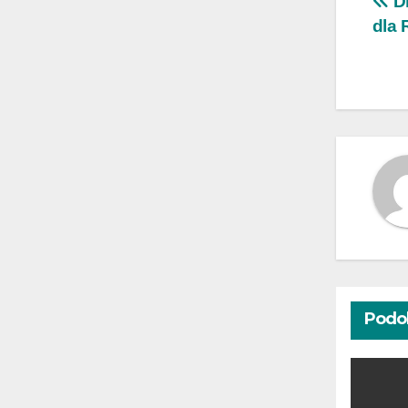
Na
Dl
dla 
wp
Podo