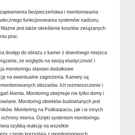
t zapewnienia bezpieczeństwa i monitorowania
 skutecznego funkcjonowania systemów nadzoru,
 Ważne jest także określenie kosztów związanych
esu prac.
liwia dostęp do obrazu z kamer z dowolnego miejsca
wiązanie, ze względu na swoją elastyczność i
ja monitoringu stanowi dodatkowe
kcję na ewentualne zagrożenia. Kamery są
monitorowanych obszarów. Ich rozmieszczenie i
ń klienta. Monitoring obejmuje nie tylko domy i
dowlane. Monitoring obiektów budowlanych jest
ików. Monitoring na Podkarpaciu, jak i w innych
 ochrony mienia. Dzięki systemom monitoringu
liwia szybką reakcję na wszelkie
eży, często korzystają z monitoringowych