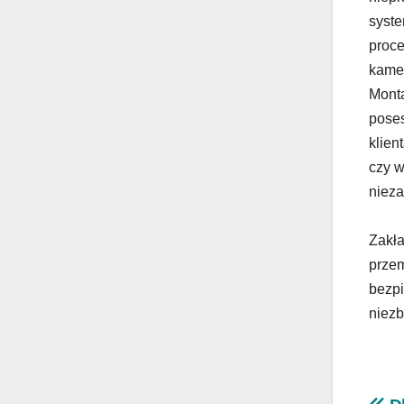
syste
proce
kamer
Monta
poses
klien
czy w
nieza
Zakła
przem
bezpi
niezb