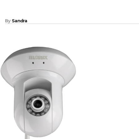
By
Sandra