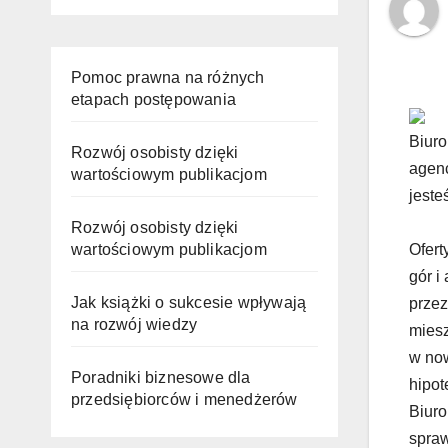
Pomoc prawna na różnych
etapach postępowania
Biuro
Rozwój osobisty dzięki
agenc
wartościowym publikacjom
jeste
Rozwój osobisty dzięki
wartościowym publikacjom
Ofert
gór i
Jak książki o sukcesie wpływają
przez
na rozwój wiedzy
miesz
w now
Poradniki biznesowe dla
hipot
przedsiębiorców i menedżerów
Biuro
spraw