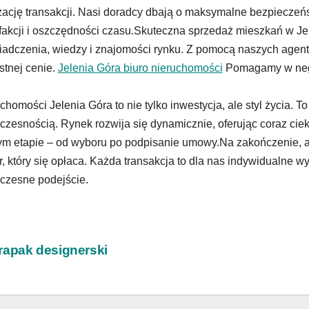
izację transakcji. Nasi doradcy dbają o maksymalne bezpieczeń
fakcji i oszczędności czasu.Skuteczna sprzedaż mieszkań w Je
adczenia, wiedzy i znajomości rynku. Z pomocą naszych agent
stnej cenie.
Jelenia Góra biuro nieruchomości
Pomagamy w nego
chomości Jelenia Góra to nie tylko inwestycja, ale styl życia. To 
zesnością. Rynek rozwija się dynamicznie, oferując coraz cie
m etapie – od wyboru po podpisanie umowy.Na zakończenie, ag
, który się opłaca. Każda transakcja to dla nas indywidualne w
czesne podejście.
wigacja
apak designerski
isu