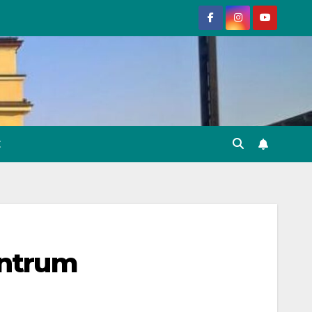
E
entrum