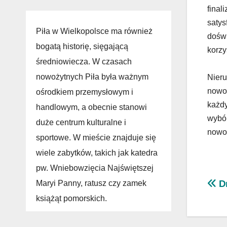
final
satys
Piła w Wielkopolsce ma również
doświ
bogatą historię, sięgającą
korzy
średniowiecza. W czasach
nowożytnych Piła była ważnym
Nieru
nowoc
ośrodkiem przemysłowym i
każdy
handlowym, a obecnie stanowi
wybór
duże centrum kulturalne i
nowo
sportowe. W mieście znajduje się
wiele zabytków, takich jak katedra
pw. Wniebowzięcia Najświętszej
Na
Dr
Maryi Panny, ratusz czy zamek
książąt pomorskich.
wp