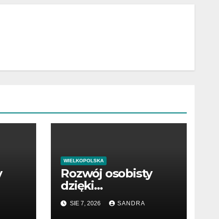
WIELKOPOLSKA
y
Rozwój osobisty
dzięki
wartościowym
SIE 7, 2026
SANDRA
publikacjom