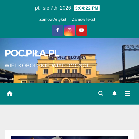
Skip
pt.. sie 7th, 2026
3:04:23 PM
to
Zamów Artykuł
Zamów tekst
content
POC.PIŁA.PL
WIELKOPOLSKIE WIADOMOŚCI