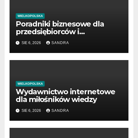
WIELKOPOLSKA
Poradniki biznesowe dla
przedsiębiorców i
menedżerów
SIE 6, 2026
SANDRA
WIELKOPOLSKA
Wydawnictwo internetowe
dla miłośników wiedzy
SIE 6, 2026
SANDRA