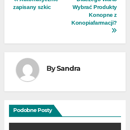
Nawigacja
zapisany szkic
Wybrać Produkty
wpisu
Konopne z
Konopiafarmacji?
By
Sandra
Podobne Posty