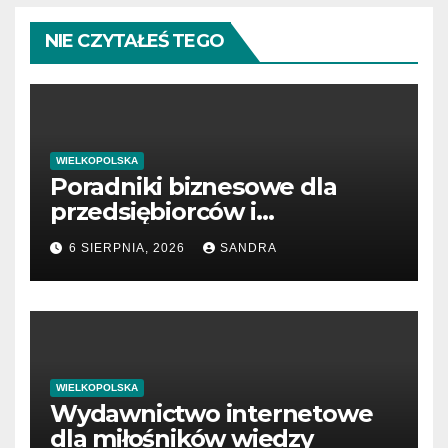
NIE CZYTAŁEŚ TEGO
WIELKOPOLSKA
Poradniki biznesowe dla
przedsiębiorców i
menedżerów
6 SIERPNIA, 2026
SANDRA
WIELKOPOLSKA
Wydawnictwo internetowe
dla miłośników wiedzy