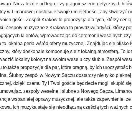
iwań. Niezależnie od tego, czy pragniesz energetycznych hitów
ny w Limanowej dostosuje swoje umiejętności, aby stworzyć ni
woich gości. Zespół Kraków to propozycja dla tych, którzy cen
i. Zespoły muzyczne z Krakowa to prawdziwi artyści, którzy po
ających klientów, wprowadzając do ceremonii weselnych czy
 to lokalna perła wśród oferty muzycznej. Znajdując się blisk
zny, który doskonale komponuje się z lokalną atmosferą. To ide
adzić lokalny koloryt na swoim weselu czy ślubie. Zespół we
 to także propozycje dla par, które pragną, by ich uroczystość 
lna. Ślubny zespół w Nowym Sączu dostarczy nie tylko pięknej m
znej, dzięki czemu Ty i Twoi goście będziecie mogli skupić s
mowując, zespoły weselne i ślubne z Nowego Sącza, Limanowe
ncja wspaniałej oprawy muzycznej, ale także zapewnienie, że 
kowa. Ich muzyka staje się nieodłączną częścią tych ważnych c