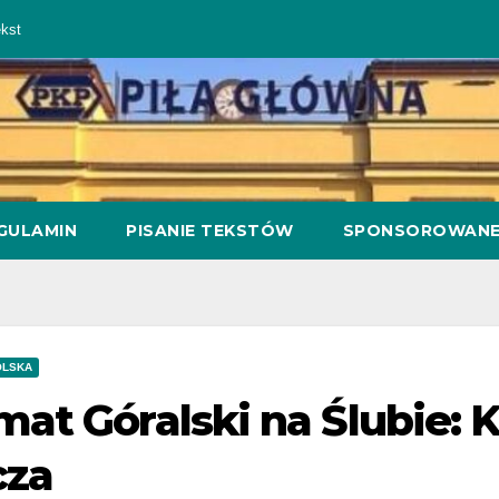
kst
GULAMIN
PISANIE TEKSTÓW
SPONSOROWAN
OLSKA
mat Góralski na Ślubie:
cza