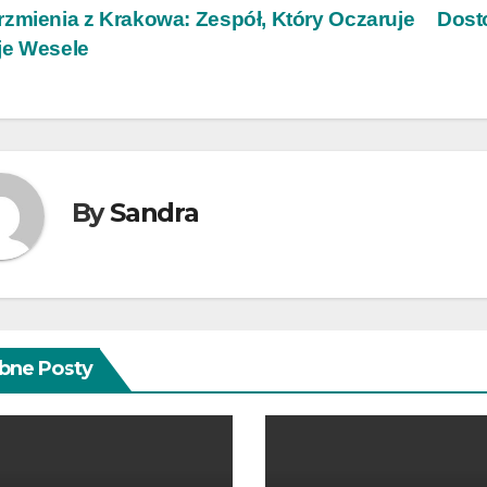
wigacja
zmienia z Krakowa: Zespół, Który Oczaruje
Dost
je Wesele
isu
By
Sandra
bne Posty