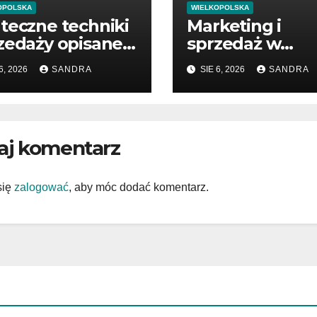
OPOLSKA
WIELKOPOLSKA
teczne techniki
Marketing i
zedaży opisane
sprzedaż w
siążkach
nowoczesnym
6, 2026
SANDRA
SIE 6, 2026
SANDRA
biznesie
aj komentarz
się
zalogować
, aby móc dodać komentarz.