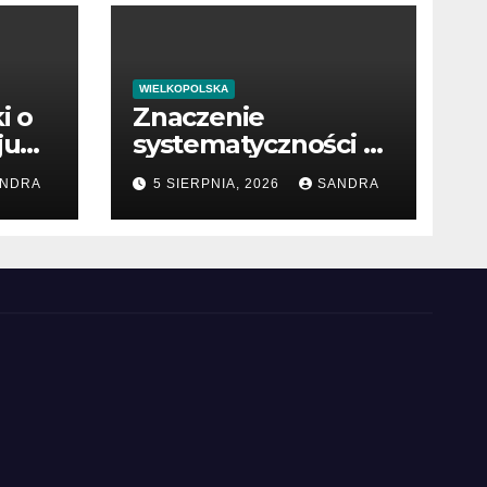
WIELKOPOLSKA
i o
Znaczenie
ju
systematyczności w
osiąganiu sukcesu
NDRA
5 SIERPNIA, 2026
SANDRA