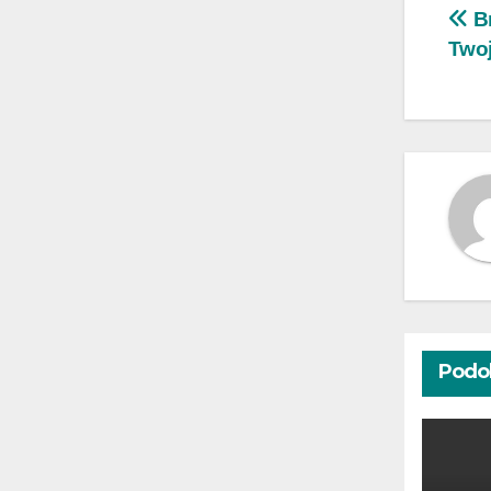
Na
Br
Two
wp
Podo