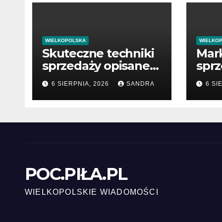
WIELKOPOLSKA
WIELKO
Skuteczne techniki
Mark
sprzedaży opisane
spr
w książkach
now
6 SIERPNIA, 2026
SANDRA
6 SI
bizn
POC.PIŁA.PL
WIELKOPOLSKIE WIADOMOŚCI