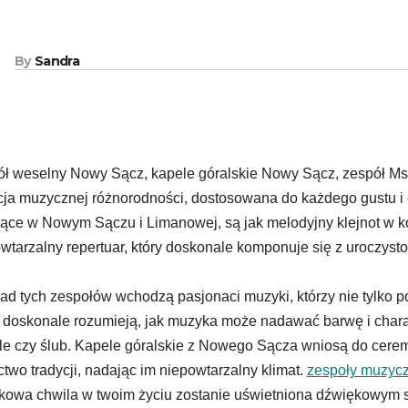
By
Sandra
ł weselny Nowy Sącz, kapele góralskie Nowy Sącz, zespół Ms
ja muzycznej różnorodności, dostosowana do każdego gustu i 
ące w Nowym Sączu i Limanowej, są jak melodyjny klejnot w ko
wtarzalny repertuar, który doskonale komponuje się z uroczyst
ad tych zespołów wchodzą pasjonaci muzyki, którzy nie tylko p
 doskonale rozumieją, jak muzyka może nadawać barwę i charak
e czy ślub. Kapele góralskie z Nowego Sącza wniosą do ceremo
two tradycji, nadając im niepowtarzalny klimat.
zespoły muzyc
kowa chwila w twoim życiu zostanie uświetniona dźwiękowym