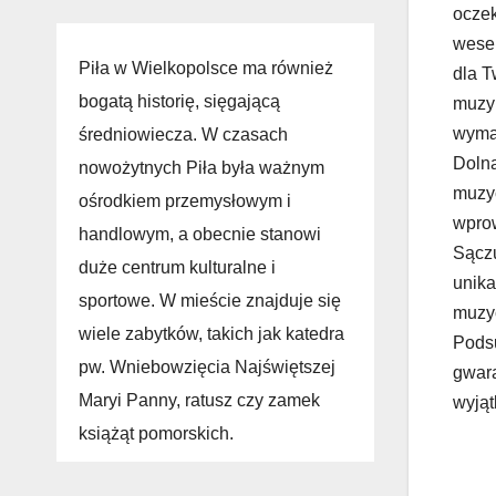
oczek
wesel
Piła w Wielkopolsce ma również
dla T
bogatą historię, sięgającą
muzyk
wymag
średniowiecza. W czasach
Dolna
nowożytnych Piła była ważnym
muzyc
ośrodkiem przemysłowym i
wprow
handlowym, a obecnie stanowi
Sączu
duże centrum kulturalne i
unika
sportowe. W mieście znajduje się
muzyc
wiele zabytków, takich jak katedra
Podsu
pw. Wniebowzięcia Najświętszej
gwara
Maryi Panny, ratusz czy zamek
wyjąt
książąt pomorskich.