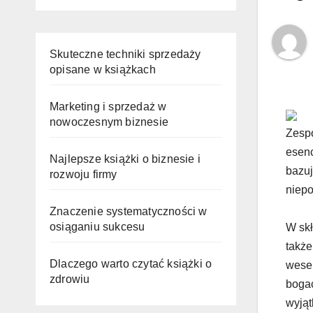
Skuteczne techniki sprzedaży
opisane w książkach
Marketing i sprzedaż w
nowoczesnym biznesie
Zespó
esenc
Najlepsze książki o biznesie i
bazuj
rozwoju firmy
niepo
Znaczenie systematyczności w
osiąganiu sukcesu
W skł
także
Dlaczego warto czytać książki o
wesel
zdrowiu
bogac
wyjąt