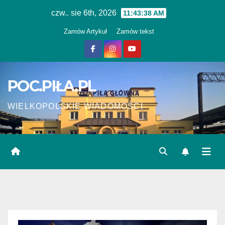
Skip
czw.. sie 6th, 2026
11:43:39 AM
to
Zamów Artykuł
Zamów tekst
content
POC.PIŁA.PL
WIELKOPOLSKIE WIADOMOŚCI