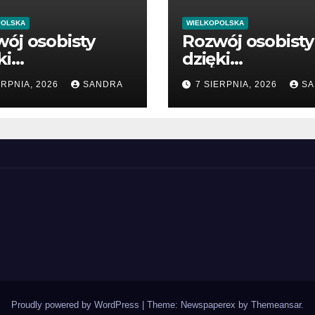
POLSKA
WIELKOPOLSKA
ój osobisty
Rozwój osobisty
ki
dzięki
tościowym
wartościowym
ERPNIA, 2026
SANDRA
7 SIERPNIA, 2026
SA
likacjom
publikacjom
Proudly powered by WordPress
|
Theme: Newspaperex by
Themeansar
.