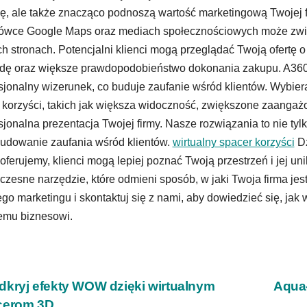
, ale także znacząco podnoszą wartość marketingową Twojej f
ówce Google Maps oraz mediach społecznościowych może zwi
h stronach. Potencjalni klienci mogą przeglądać Twoją ofertę o 
ę oraz większe prawdopodobieństwo dokonania zakupu. A360 s
sjonalny wizerunek, co buduje zaufanie wśród klientów. Wybier
 korzyści, takich jak większa widoczność, zwiększone zaangaż
sjonalna prezentacja Twojej firmy. Nasze rozwiązania to nie ty
udowanie zaufania wśród klientów.
wirtualny spacer korzyści
Dz
 oferujemy, klienci mogą lepiej poznać Twoją przestrzeń i jej un
zesne narzędzie, które odmieni sposób, w jaki Twoja firma jest
go marketingu i skontaktuj się z nami, aby dowiedzieć się, jak
emu biznesowi.
wigacja
kryj efekty WOW dzięki wirtualnym
Aqua-
cerom 3D