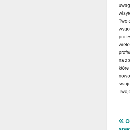
uwagę
wizyt
Twoic
wygod
profe
wiele
profe
na zb
które
nowoc
swoje
Twoj
Na
Od
spa