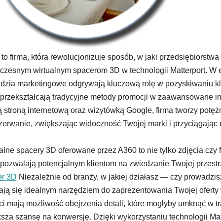
to firma, która rewolucjonizuje sposób, w jaki przedsiębiorstwa 
zesnym wirtualnym spacerom 3D w technologii Matterport. W er
dzia marketingowe odgrywają kluczową rolę w pozyskiwaniu kl
 przekształcają tradycyjne metody promocji w zaawansowane int
 stroną internetową oraz wizytówką Google, firma tworzy potęż
zerwanie, zwiększając widoczność Twojej marki i przyciągając 
alne spacery 3D oferowane przez A360 to nie tylko zdjęcia czy f
 pozwalają potencjalnym klientom na zwiedzanie Twojej przest
er 3D
Niezależnie od branży, w jakiej działasz — czy prowadzisz 
ają się idealnym narzędziem do zaprezentowania Twojej oferty 
ci mają możliwość obejrzenia detali, które mogłyby umknąć w tr
sza szansę na konwersję. Dzięki wykorzystaniu technologii Matte