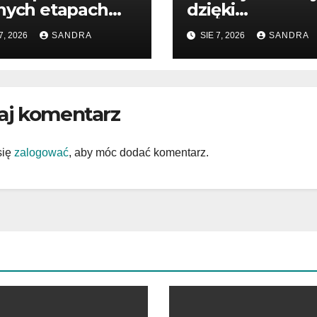
nych etapach
dzięki
tępowania
wartościowym
7, 2026
SANDRA
SIE 7, 2026
SANDRA
publikacjom
aj komentarz
się
zalogować
, aby móc dodać komentarz.