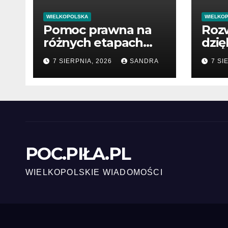
WIELKOPOLSKA
WIELKO
Pomoc prawna na
Rozw
różnych etapach
dzię
postępowania
war
7 SIERPNIA, 2026
SANDRA
7 SI
pub
POC.PIŁA.PL
WIELKOPOLSKIE WIADOMOŚCI