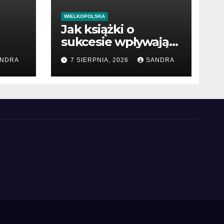
WIELKOPOLSKA
Jak książki o
sukcesie wpływają
na rozwój wiedzy
NDRA
7 SIERPNIA, 2026
SANDRA