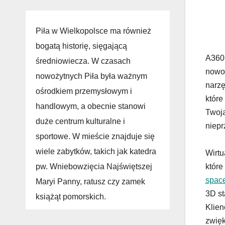
Piła w Wielkopolsce ma również
bogatą historię, sięgającą
A360 
średniowiecza. W czasach
nowoc
nowożytnych Piła była ważnym
narzę
ośrodkiem przemysłowym i
które
handlowym, a obecnie stanowi
Twoją
duże centrum kulturalne i
niepr
sportowe. W mieście znajduje się
wiele zabytków, takich jak katedra
Wirtu
pw. Wniebowzięcia Najświętszej
które
spac
Maryi Panny, ratusz czy zamek
3D st
książąt pomorskich.
Klien
zwięk