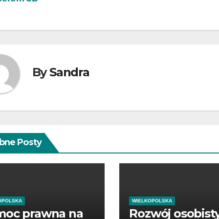
isu
By
Sandra
bne Posty
OPOLSKA
WIELKOPOLSKA
oc prawna na
Rozwój osobist