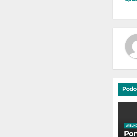
wp
Podo
WIELK
Pom