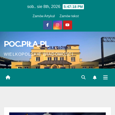
Skip
sob.. sie 8th, 2026
5:47:19 PM
to
Zamów Artykuł
Zamów tekst
content
POC.PIŁA.PL
WIELKOPOLSKIE WIADOMOŚCI