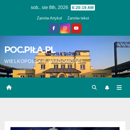
Skip
sob.. sie 8th, 2026
6:20:19 AM
to
Zamów Artykuł
Zamów tekst
content
POC.PIŁA.PL
WIELKOPOLSKIE WIADOMOŚCI