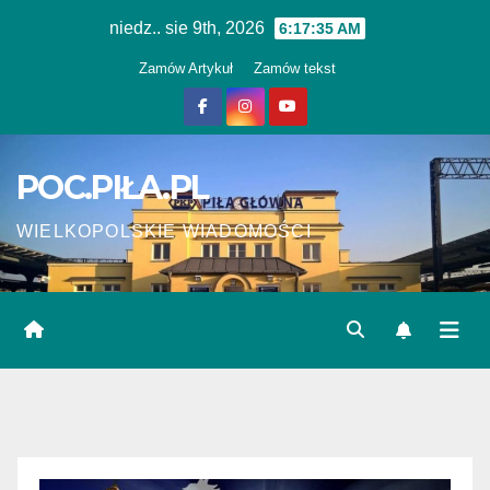
Skip
niedz.. sie 9th, 2026
6:17:36 AM
to
Zamów Artykuł
Zamów tekst
content
POC.PIŁA.PL
WIELKOPOLSKIE WIADOMOŚCI