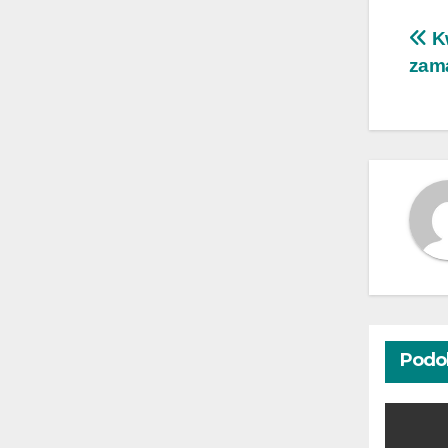
Na
Kw
zam
wp
Podo