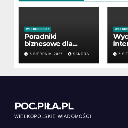
WIELKOPOLSKA
WIELKO
Poradniki
Wyd
biznesowe dla
inte
przedsiębiorców i
miło
6 SIERPNIA, 2026
SANDRA
6 SI
menedżerów
POC.PIŁA.PL
WIELKOPOLSKIE WIADOMOŚCI