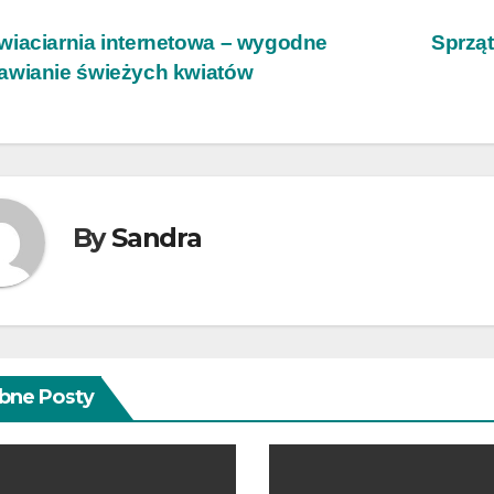
wigacja
iaciarnia internetowa – wygodne
Sprząt
awianie świeżych kwiatów
isu
By
Sandra
bne Posty