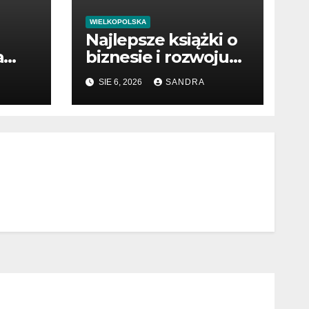
WIELKOPOLSKA
Najlepsze książki o
a
biznesie i rozwoju
dzy
firmy
SIE 6, 2026
SANDRA