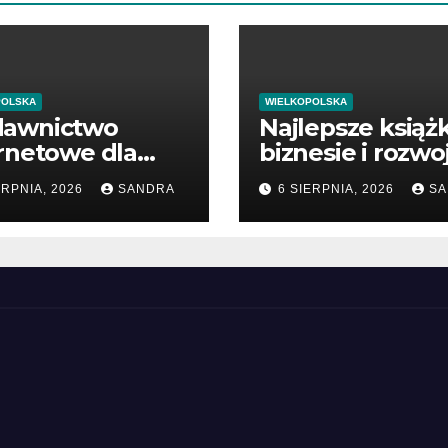
POLSKA
WIELKOPOLSKA
awnictwo
Najlepsze książk
rnetowe dla
biznesie i rozwo
śników wiedzy
firmy
ERPNIA, 2026
SANDRA
6 SIERPNIA, 2026
SA