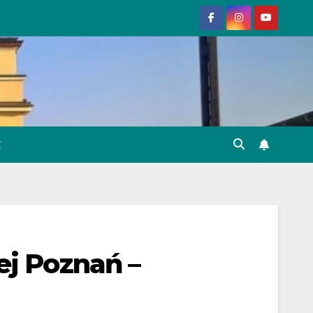
E
ej Poznań –