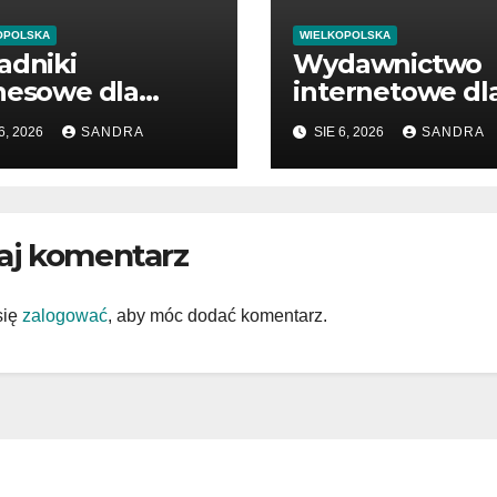
OPOLSKA
WIELKOPOLSKA
adniki
Wydawnictwo
nesowe dla
internetowe dl
edsiębiorców i
miłośników wie
6, 2026
SANDRA
SIE 6, 2026
SANDRA
nedżerów
aj komentarz
się
zalogować
, aby móc dodać komentarz.