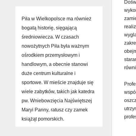
Doświ
wykor
zamie
Piła w Wielkopolsce ma również
reali
bogatą historię, sięgającą
wyglą
średniowiecza. W czasach
zakre
nowożytnych Piła była ważnym
obejm
ośrodkiem przemysłowym i
stara
handlowym, a obecnie stanowi
równi
duże centrum kulturalne i
sportowe. W mieście znajduje się
Profe
wiele zabytków, takich jak katedra
wspó
oszcz
pw. Wniebowzięcia Najświętszej
utrzy
Maryi Panny, ratusz czy zamek
profe
książąt pomorskich.