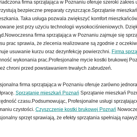
adczona firma sprzątająca w Poznaniu oferuje szeroki zakres
zystują bezpieczne preparaty czyszczące.Sprzątanie mieszkań
szkania. Taka usługa pozwala zwiększyć komfort mieszkańców
zowane jest przy użyciu technologii wysokociśnieniowych. Dzię
d.Nowoczesna firma sprzątająca w Poznaniu zajmuje się sprz
su prac sprawia, że zlecenia realizowane są zgodnie z oczeki
uje usuwanie kurzu oraz dezynfekcję powierzchni.
Firma sprz
nność wykonania prac.Profesjonalne mycie kostki brukowej Pozn
eż chroni przed powstawaniem trwałych zabrudzeń.
sjonalna firma sprzątająca w Poznaniu oferuje zarówno jednora
łpracę.
Sprzątanie mieszkań Poznań
Sprzątanie mieszkań Pozn
ędność czasu.Podsumowując, Profesjonalne usługi sprzątają
maniu czystości.
Czyszczenie kostki brukowej Poznań
Nowoczes
sjonalny sprzęt sprawiają, że efekty sprzątania spełniają najwy