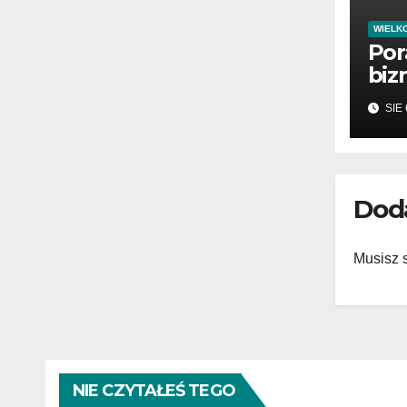
WIELK
Por
biz
prz
SIE 
me
Dod
Musisz 
NIE CZYTAŁEŚ TEGO