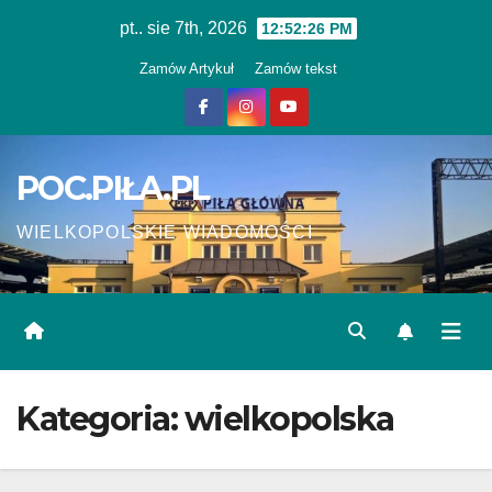
Skip
pt.. sie 7th, 2026
12:52:27 PM
to
Zamów Artykuł
Zamów tekst
content
POC.PIŁA.PL
WIELKOPOLSKIE WIADOMOŚCI
Kategoria:
wielkopolska