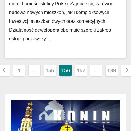
nieruchomości stolicy Polski. Zajmuje się zarówno
budową nowych mieszkań, jak i kompleksowych
inwestycji mieszkaniowych oraz komercyjnych.
Działalność dewelopera obejmuje szeroki zakres
usług, począwszy…
Nawigacja
1
…
155
156
157
…
189
po
wpisach