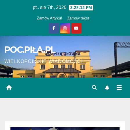
Skip
pt.. sie 7th, 2026
3:28:13 PM
to
Zamów Artykuł
Zamów tekst
content
POC.PIŁA.PL
WIELKOPOLSKIE WIADOMOŚCI