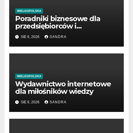
WIELKOPOLSKA
Poradniki biznesowe dla
przedsiębiorców i
menedżerów
SIE 6, 2026
SANDRA
WIELKOPOLSKA
Wydawnictwo internetowe
dla miłośników wiedzy
SIE 6, 2026
SANDRA