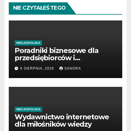
NIE CZYTAŁEŚ TEGO
WIELKOPOLSKA
Poradniki biznesowe dla
przedsiębiorców i
menedżerów
6 SIERPNIA, 2026
SANDRA
WIELKOPOLSKA
Wydawnictwo internetowe
dla miłośników wiedzy