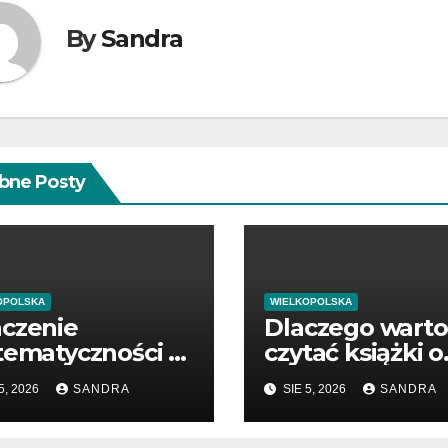
By
Sandra
bne Posty
OPOLSKA
WIELKOPOLSKA
czenie
Dlaczego warto
tematyczności w
czytać książki o
ąganiu sukcesu
zdrowiu
5, 2026
SANDRA
SIE 5, 2026
SANDRA