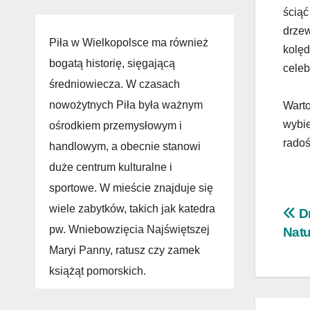
ściąć
drzew
Piła w Wielkopolsce ma również
kolęd
bogatą historię, sięgającą
celeb
średniowiecza. W czasach
nowożytnych Piła była ważnym
Warto
wybie
ośrodkiem przemysłowym i
radoś
handlowym, a obecnie stanowi
duże centrum kulturalne i
sportowe. W mieście znajduje się
wiele zabytków, takich jak katedra
Na
Dr
pw. Wniebowzięcia Najświętszej
Natu
wp
Maryi Panny, ratusz czy zamek
książąt pomorskich.