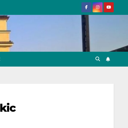
E
kic