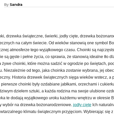
By
Sandra
ki, drzewka świąteczne, świerki, jodły cięte, drzewka bożona
ecznych na całym świecie. Od wieków stanowią one symbol Bo
znej atmosferze tego wyjątkowego czasu. Choinki są najczęst
ie są gęste i pełne życia, co sprawia, że stanowią idealne tło 
a żywe choinki, które można sadzić w ogrodzie po świętach, po
u. Niezależnie od tego, jaka choinka zostanie wybrana, jej o
eczny. Historia drzewek świątecznych sięga wieków wstecz, a p
 pierwsze choinki były ozdabiane jabłkami, orzechami i cukierk
ziwym dziełem sztuki, a każda rodzina ma swoje ulubione ozdoby
ka te dodają wyjątkowego uroku każdemu wnętrzu w okresie Boż
ty wybór na drzewka bożonarodzeniowe.
jodły cięte
Ich naturaln
wtarzalnego klimatu świątecznym przyjęciom. Wybierając się z