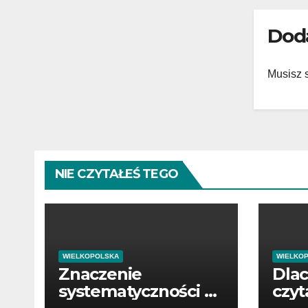
Dod
Musisz 
NIE CZYTAŁEŚ TEGO
WIELKOPOLSKA
WIELKO
Znaczenie
Dla
systematyczności w
czyt