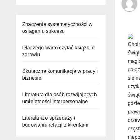
Znaczenie systematyczności w
osiąganiu sukcesu
Choin
Dlaczego warto czytać książki o
świąt
zdrowiu
magic
gałęz
Skuteczna komunikacja w pracy i
biznesie
się n
użytk
Literatura dla osób rozwijających
świąt
umiejętności interpersonalne
gdzie
prawd
Literatura o sprzedaży i
drzew
budowaniu relacji z klientami
częs
niepo