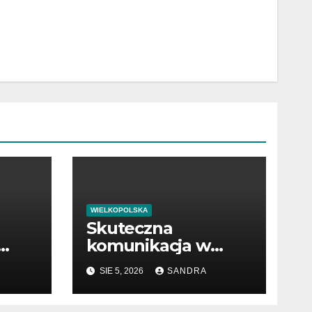
WIELKOPOLSKA
Skuteczna
komunikacja w
pracy i biznesie
SIE 5, 2026
SANDRA