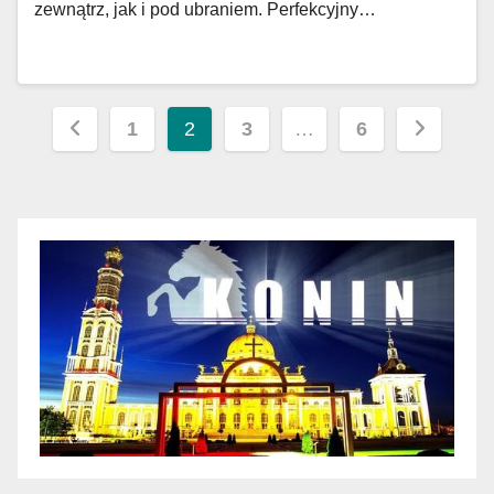
zewnątrz, jak i pod ubraniem. Perfekcyjny…
Nawigacja
1
2
3
…
6
po
wpisach