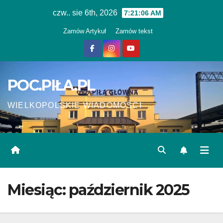
Skip
czw.. sie 6th, 2026
7:21:06 AM
to
Zamów Artykuł
Zamów tekst
content
POC.PIŁA.PL
WIELKOPOLSKIE WIADOMOŚCI
Miesiąc:
październik 2025