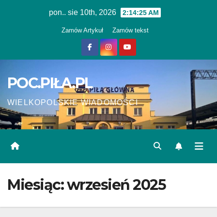
Skip
pon.. sie 10th, 2026
2:14:26 AM
to
Zamów Artykuł
Zamów tekst
content
POC.PIŁA.PL
WIELKOPOLSKIE WIADOMOŚCI
Miesiąc:
wrzesień 2025