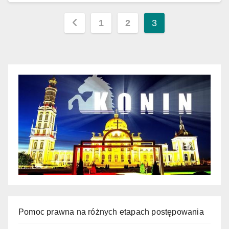
Nawigacja
1
2
3
po
wpisach
Pomoc prawna na różnych etapach postępowania